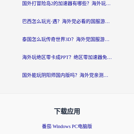
国外打冒险岛2的加速器有哪些？海外玩家国服畅玩全攻略（附实测推荐）
巴西怎么玩光·遇？海外党必看的国服游戏加速器选择指南（附3款热门游戏实测）
泰国怎么玩传奇世界3D？海外党国服游戏加速终极指南（附非洲欧洲热门游戏解决方案）
海外玩绝区零卡成PPT？绝区零加速器免费的推荐+实用技巧，附墨西哥玩谁是卧底美国玩和平精英攻略
国外能玩阴阳师国内版吗？海外党亲测有效的国服游戏加速指南
下载应用
番茄 Windows PC电脑版