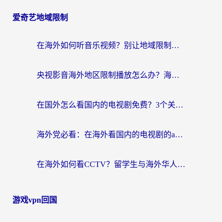
爱奇艺地域限制
在海外如何听音乐视频？别让地域限制挡住你的华语旋律
央视影音海外地区限制播放怎么办？海外华人必看的追剧自由指南
在国外怎么看国内的电视剧免费？3个关键步骤+1款靠谱加速器帮你搞定
海外党必看：在海外看国内的电视剧的app选对了吗？3步解决地域限制烦恼
在海外如何看CCTV？留学生与海外华人的实用回国加速指南
游戏vpn回国