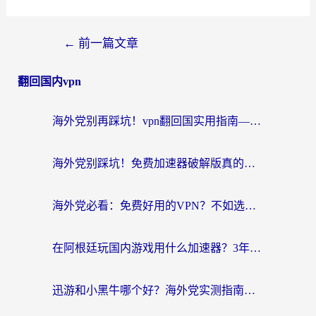
←
前一篇文章
翻回国内vpn
海外党别再踩坑！vpn翻回国实用指南——选对加速器，国内资源无缝用
海外党别踩坑！免费加速器破解版真的能用？教你无缝访问国内资源的正确姿势
海外党必看：免费好用的VPN？不如选对转国内加速器实现无缝追剧
在阿根廷玩国内游戏用什么加速器？3年海外党亲测实用指南
迅游和小黑牛哪个好？海外党实测指南，选对中国地址加速器才能无缝刷国内资源