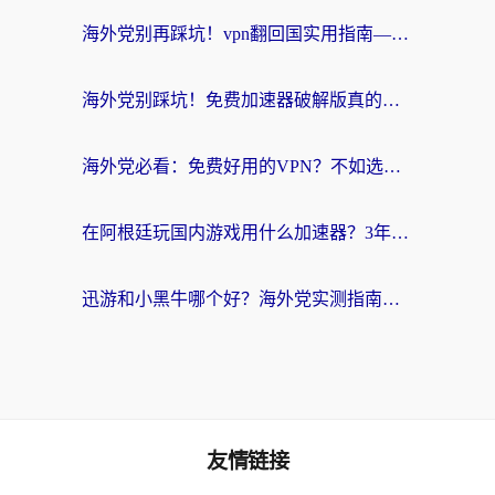
海外党别再踩坑！vpn翻回国实用指南——选对加速器，国内资源无缝用
海外党别踩坑！免费加速器破解版真的能用？教你无缝访问国内资源的正确姿势
海外党必看：免费好用的VPN？不如选对转国内加速器实现无缝追剧
在阿根廷玩国内游戏用什么加速器？3年海外党亲测实用指南
迅游和小黑牛哪个好？海外党实测指南，选对中国地址加速器才能无缝刷国内资源
友情链接