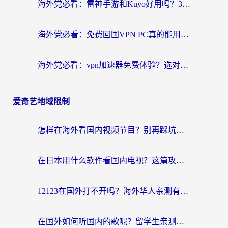
海外党必看：雷神手游和Kuyo好用吗？3款回国加速器实测+避坑指南
海外党必看：免费回国VPN PC真的能用？附国内高速VPN选择全攻略
海外党必看：vpn加速器免费体验？选对回国加速器才能无缝刷国内剧玩国服
爱奇艺地域限制
怎样在海外看国内视频节目？别再踩坑！留学生和海外华人的专属解决方案
在日本用什么软件看国内电视？这篇攻略帮你告别地域限制
12123在国外打不开吗？海外华人亲测有效的回国加速方案
在国外如何听国内的歌呢？留学生亲测有效的回国加速方案