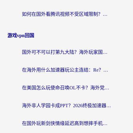
如何在国外看腾讯视频不受区域限制？留学生亲测有效的回国加速指南
游戏vpn回国
国外可不可以打第九大陆？海外玩家国服畅玩终极指南（附3大热门游戏解决妙招）
在海外用什么加速器玩公主连结：Re？老玩家亲测的稳定方案来了
在美国怎么玩使命召唤OL不卡？海外党亲测有效的国服游戏加速器指南
海外非人学园卡成PPT？2026终极加速器指南：从暗区突围到王国纪元，一篇搞定
在国外玩新剑侠情缘延迟高到想摔手机？海外玩家亲测有效的加速器选择指南