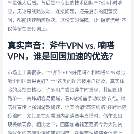
**是强大后盾。背后是**专业的技术团队**7x24小时响
应，无论是线路波动、连接问题，还是复杂的配置疑
问，都能快速响应解决。这份实时保障，让"稳定流畅"不
仅停留在宣传词上。
真实声音：斧牛VPN vs. 嘀嗒
VPN，谁是回国加速的优选？
市场上工具很多，"**斧牛VPN好用吗？和嘀嗒VPN对比
哪个回国效果更好？**"这类问题常被用户提及。真实体
验的反馈是核心：许多用户尝试斧牛时发现，其回国线
路单一，高峰期容易拥堵，看B站常需手动切换节点。嘀
嗒在宣传上强调游戏加速，但其所谓"高速线路"在跨洲际
传输时，尤其是在观看国内高清赛事直播时，偶尔会出
现丢帧现象。相比之下，回国加速器更强调专为大陆资
源优化的基础设施和智能调度，在稳定性和综合体验上