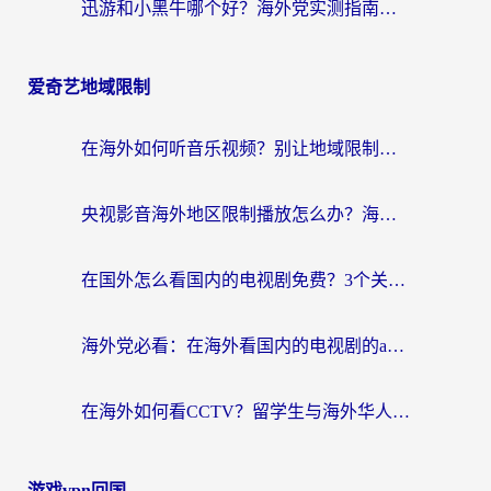
迅游和小黑牛哪个好？海外党实测指南，选对中国地址加速器才能无缝刷国内资源
爱奇艺地域限制
在海外如何听音乐视频？别让地域限制挡住你的华语旋律
央视影音海外地区限制播放怎么办？海外华人必看的追剧自由指南
在国外怎么看国内的电视剧免费？3个关键步骤+1款靠谱加速器帮你搞定
海外党必看：在海外看国内的电视剧的app选对了吗？3步解决地域限制烦恼
在海外如何看CCTV？留学生与海外华人的实用回国加速指南
游戏vpn回国