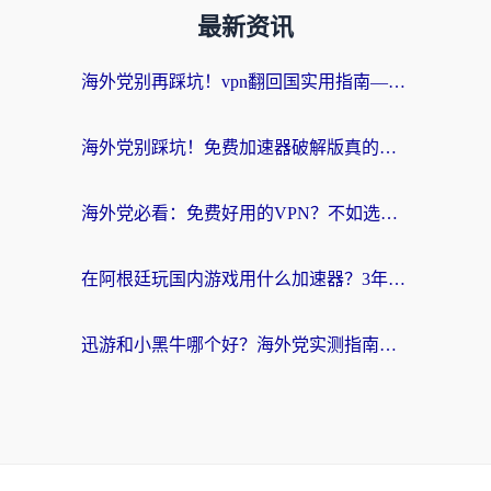
最新资讯
海外党别再踩坑！vpn翻回国实用指南——选对加速器，国内资源无缝用
海外党别踩坑！免费加速器破解版真的能用？教你无缝访问国内资源的正确姿势
海外党必看：免费好用的VPN？不如选对转国内加速器实现无缝追剧
在阿根廷玩国内游戏用什么加速器？3年海外党亲测实用指南
迅游和小黑牛哪个好？海外党实测指南，选对中国地址加速器才能无缝刷国内资源