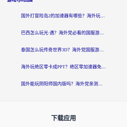
国外打冒险岛2的加速器有哪些？海外玩家国服畅玩全攻略（附实测推荐）
巴西怎么玩光·遇？海外党必看的国服游戏加速器选择指南（附3款热门游戏实测）
泰国怎么玩传奇世界3D？海外党国服游戏加速终极指南（附非洲欧洲热门游戏解决方案）
海外玩绝区零卡成PPT？绝区零加速器免费的推荐+实用技巧，附墨西哥玩谁是卧底美国玩和平精英攻略
国外能玩阴阳师国内版吗？海外党亲测有效的国服游戏加速指南
下载应用