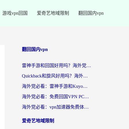
游戏vpn回国
爱奇艺地域限制
翻回国内vpn
翻回国内vpn
雷神手游和回国好用吗？海外党亲测：选对加速器才能无缝刷剧打游戏
Quickback和旋风好用吗？海外华人亲测：选对回国加速器才能无缝看央视5
海外党必看：雷神手游和Kuyo好用吗？3款回国加速器实测+避坑指南
海外党必看：免费回国VPN PC真的能用？附国内高速VPN选择全攻略
海外党必看：vpn加速器免费体验？选对回国加速器才能无缝刷国内剧玩国服
爱奇艺地域限制