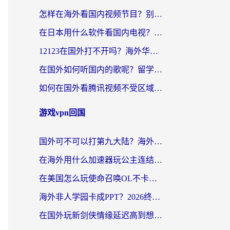
怎样在海外看国内视频节目？别再踩坑！留学生和海外华人的专属解决方案
在日本用什么软件看国内电视？这篇攻略帮你告别地域限制
12123在国外打不开吗？海外华人亲测有效的回国加速方案
在国外如何听国内的歌呢？留学生亲测有效的回国加速方案
如何在国外看腾讯视频不受区域限制？留学生亲测有效的回国加速指南
游戏vpn回国
国外可不可以打第九大陆？海外玩家国服畅玩终极指南（附3大热门游戏解决妙招）
在海外用什么加速器玩公主连结：Re？老玩家亲测的稳定方案来了
在美国怎么玩使命召唤OL不卡？海外党亲测有效的国服游戏加速器指南
海外非人学园卡成PPT？2026终极加速器指南：从暗区突围到王国纪元，一篇搞定
在国外玩新剑侠情缘延迟高到想摔手机？海外玩家亲测有效的加速器选择指南