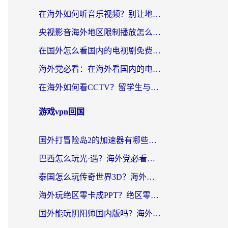
在海外如何听音乐视频？别让地域限制挡住你的华语旋律
央视影音海外地区限制播放怎么办？海外华人必看的追剧自由指南
在国外怎么看国内的电视剧免费？3个关键步骤+1款靠谱加速器帮你搞定
海外党必看：在海外看国内的电视剧的app选对了吗？3步解决地域限制烦恼
在海外如何看CCTV？留学生与海外华人的实用回国加速指南
游戏vpn回国
国外打冒险岛2的加速器有哪些？海外玩家国服畅玩全攻略（附实测推荐）
巴西怎么玩光·遇？海外党必看的国服游戏加速器选择指南（附3款热门游戏实测）
泰国怎么玩传奇世界3D？海外党国服游戏加速终极指南（附非洲欧洲热门游戏解决方案）
海外玩绝区零卡成PPT？绝区零加速器免费的推荐+实用技巧，附墨西哥玩谁是卧底美国玩和平精英攻略
国外能玩阴阳师国内版吗？海外党亲测有效的国服游戏加速指南