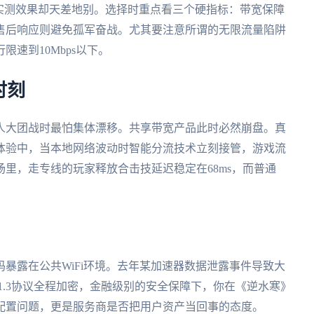
实测效果却天差地别。选择时重点看三个硬指标：带宽保障
售后响应则避免孤军奋战。尤其要注意所谓的无限流量陷阱
速到10Mbps以下。
时刻
人大团战时最怕集体漂移。共享带宽产品此时必然崩盘。真
体验中，当本地网络波动时智能分流技术立刻接管，游戏流
里，走专线的玩家释放合击技延迟稳定在68ms，而普通
暴露在公共WiFi环境。去年某加速器数据泄露事件导致大
LS1.3协议全程加密，金融级别的安全保障下，你在《逆水寒》
配置问题，更是服务商是否把用户资产当回事的态度。