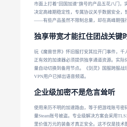
市面上打着"回国加速"旗号的产品五花八门，
决定高峰期稳定性，专属协议关乎数据安全，
——有些产品虽然不限制总量，却在高峰期强行限
独享带宽才能扛住团战关键
玩《魔兽世界》怀旧服打安其拉开门事件，千
正有效的加速器必须提供独享通道资源。实际
量自动切换到备用节点。《剑灵》国服跨服战场
VPN用户已掉出语音频道。
企业级加密不是危言耸听
使用来历不明的加速路由，等于把游戏账号密码
量Steam账号被盗。专业级解决方案会采用T
里价值万元的装备才真正安全。这不仅是技术