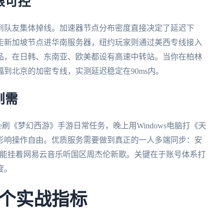
限可控
到队友集体掉线。加速器节点分布密度直接决定了延迟下
走新加坡节点进华南服务器，纽约玩家则通过美西专线接入
品，在日韩、东南亚、欧美都设有高速中转站。当你在柏林
到北京的加密专线，实测延迟稳定在90ms内。
刚需
e刷《梦幻西游》手游日常任务，晚上用Windows电脑打《天
影响操作自由。优质服务需要做到真正的一人多端同步：安
上还能挂着网易云音乐听国区周杰伦新歌。关键在于账号体系打
度。
个实战指标