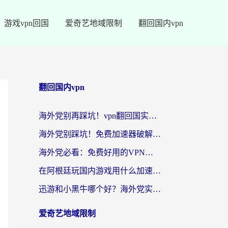
游戏vpn回国
爱奇艺地域限制
翻回国内vpn
翻回国内vpn
海外党别再踩坑！vpn翻回国实用指南——选对加速器，国内资源无缝用
海外党别踩坑！免费加速器破解版真的能用？教你无缝访问国内资源的正确姿势
海外党必看：免费好用的VPN？不如选对转国内加速器实现无缝追剧
在阿根廷玩国内游戏用什么加速器？3年海外党亲测实用指南
迅游和小黑牛哪个好？海外党实测指南，选对中国地址加速器才能无缝刷国内资源
爱奇艺地域限制