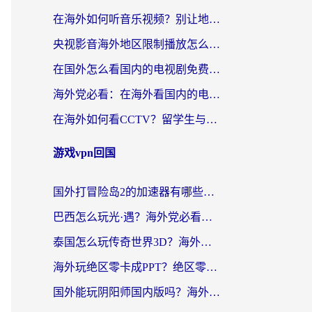
在海外如何听音乐视频？别让地域限制挡住你的华语旋律
央视影音海外地区限制播放怎么办？海外华人必看的追剧自由指南
在国外怎么看国内的电视剧免费？3个关键步骤+1款靠谱加速器帮你搞定
海外党必看：在海外看国内的电视剧的app选对了吗？3步解决地域限制烦恼
在海外如何看CCTV？留学生与海外华人的实用回国加速指南
游戏vpn回国
国外打冒险岛2的加速器有哪些？海外玩家国服畅玩全攻略（附实测推荐）
巴西怎么玩光·遇？海外党必看的国服游戏加速器选择指南（附3款热门游戏实测）
泰国怎么玩传奇世界3D？海外党国服游戏加速终极指南（附非洲欧洲热门游戏解决方案）
海外玩绝区零卡成PPT？绝区零加速器免费的推荐+实用技巧，附墨西哥玩谁是卧底美国玩和平精英攻略
国外能玩阴阳师国内版吗？海外党亲测有效的国服游戏加速指南