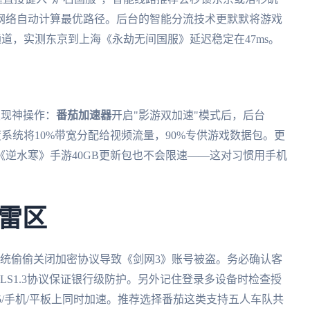
网络自动计算最优路径。后台的智能分流技术更默默将游戏
通道，实测东京到上海《永劫无间国服》延迟稳定在47ms。
发现神操作：
番茄加速器
开启"影游双加速"模式后，后台
度系统将10%带宽分配给视频流量，90%专供游戏数据包。更
逆水寒》手游40GB更新包也不会限速——这对习惯用手机
雷区
系统偷偷关闭加密协议导致《剑网3》账号被盗。务必确认客
TLS1.3协议保证银行级防护。另外记住登录多设备时检查授
5/手机/平板上同时加速。推荐选择番茄这类支持五人车队共