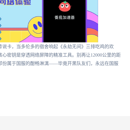
传说卡，当多伦多的宿舍响起《永劫无间》三排吃鸡的欢
核心密钥是穿透网络屏障的精准工具。别再让12000公里的距
那份属于国服的酣畅淋漓——毕竟开黑队友们，永远在国服