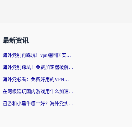
最新资讯
海外党别再踩坑！vpn翻回国实用指南——选对加速器，国内资源无缝用
海外党别踩坑！免费加速器破解版真的能用？教你无缝访问国内资源的正确姿势
海外党必看：免费好用的VPN？不如选对转国内加速器实现无缝追剧
在阿根廷玩国内游戏用什么加速器？3年海外党亲测实用指南
迅游和小黑牛哪个好？海外党实测指南，选对中国地址加速器才能无缝刷国内资源