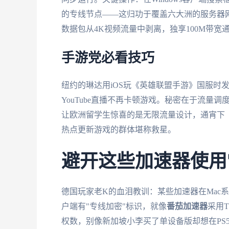
的专线节点——这归功于覆盖六大洲的服务器
数据包从4K视频流量中剥离，独享100M带宽
手游党必看技巧
纽约的琳达用iOS玩《英雄联盟手游》国服时
YouTube直播不再卡顿游戏。秘密在于流量调
让欧洲留学生惊喜的是无限流量设计，通宵下《
热点更新游戏的群体堪称救星。
避开这些加速器使用
德国玩家老K的血泪教训：某些加速器在Mac
户端有"专线加密"标识，就像
番茄加速器
采用
权数，别像新加坡小李买了单设备版却想在PS