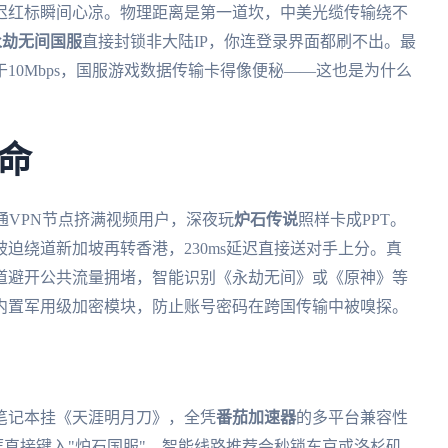
的延迟红标瞬间心凉。物理距离是第一道坎，中美光缆传输绕不
永劫无间国服
直接封锁非大陆IP，你连登录界面都刷不出。最
10Mbps，国服游戏数据传输卡得像便秘——这也是为什么
命
通VPN节点挤满视频用户，深夜玩
炉石传说
照样卡成PPT。
迫绕道新加坡再转香港，230ms延迟直接送对手上分。真
道避开公共流量拥堵，智能识别《永劫无间》或《原神》等
内置军用级加密模块，防止账号密码在跨国传输中被嗅探。
笔记本挂《天涯明月刀》，全凭
番茄加速器
的多平台兼容性
索框直接键入"炉石国服"，智能线路推荐会秒锁东京或洛杉矶