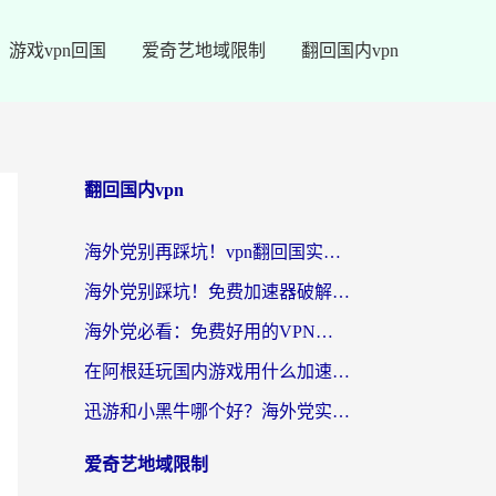
游戏vpn回国
爱奇艺地域限制
翻回国内vpn
翻回国内vpn
海外党别再踩坑！vpn翻回国实用指南——选对加速器，国内资源无缝用
海外党别踩坑！免费加速器破解版真的能用？教你无缝访问国内资源的正确姿势
海外党必看：免费好用的VPN？不如选对转国内加速器实现无缝追剧
在阿根廷玩国内游戏用什么加速器？3年海外党亲测实用指南
迅游和小黑牛哪个好？海外党实测指南，选对中国地址加速器才能无缝刷国内资源
爱奇艺地域限制