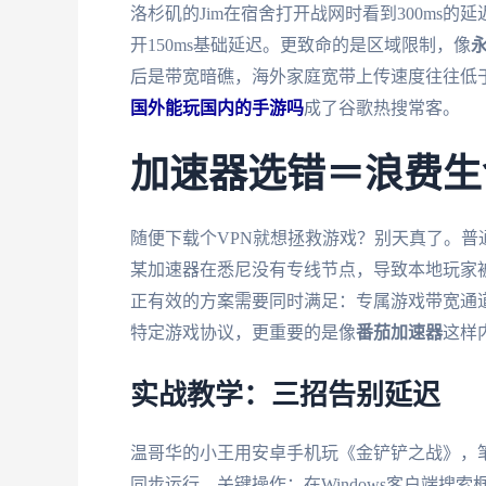
洛杉矶的Jim在宿舍打开战网时看到300ms
开150ms基础延迟。更致命的是区域限制，像
后是带宽暗礁，海外家庭宽带上传速度往往低于
国外能玩国内的手游吗
成了谷歌热搜常客。
加速器选错＝浪费生
随便下载个VPN就想拯救游戏？别天真了。普
某加速器在悉尼没有专线节点，导致本地玩家被
正有效的方案需要同时满足：专属游戏带宽通
特定游戏协议，更重要的是像
番茄加速器
这样
实战教学：三招告别延迟
温哥华的小王用安卓手机玩《金铲铲之战》，
同步运行。关键操作：在Windows客户端搜