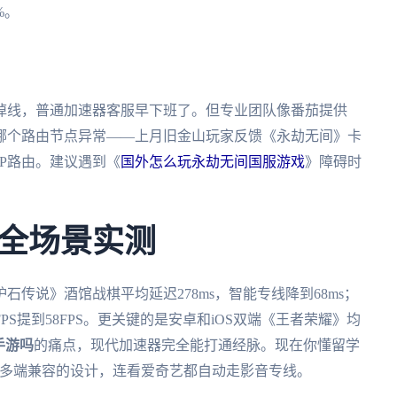
%。
掉线，普通加速器客服早下班了。但专业团队像番茄提供
体哪个路由节点异常——上月旧金山玩家反馈《永劫无间》卡
P路由。建议遇到《
国外怎么玩永劫无间国服游戏
》障碍时
全场景实测
传说》酒馆战棋平均延迟278ms，智能专线降到68ms；
S提到58FPS。更关键的是安卓和iOS双端《王者荣耀》均
手游吗
的痛点，现代加速器完全能打通经脉。现在你懂留学
量多端兼容的设计，连看爱奇艺都自动走影音专线。