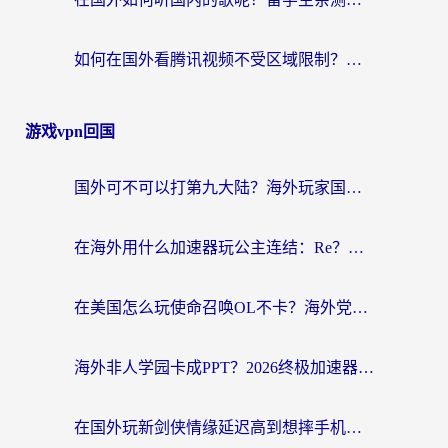
如何在国外看腾讯视频不受区域限制？留学生亲测有效的回国加速指南
游戏vpn回国
国外可不可以打第九大陆？海外玩家国服畅玩终极指南（附3大热门游戏解决妙招）
在海外用什么加速器玩公主连结：Re？老玩家亲测的稳定方案来了
在美国怎么玩使命召唤OL不卡？海外党亲测有效的国服游戏加速器指南
海外非人学园卡成PPT？2026终极加速器指南：从暗区突围到王国纪元，一篇搞定
在国外玩新剑侠情缘延迟高到想摔手机？海外玩家亲测有效的加速器选择指南