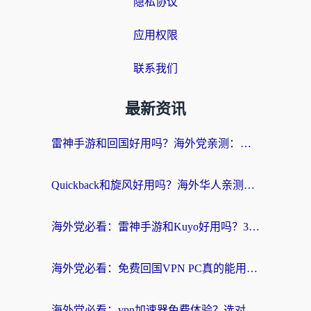
隐私协议
应用权限
联系我们
最新资讯
雷神手游和回国好用吗？海外党亲测：选对加速器才能无缝刷剧打游戏
Quickback和旋风好用吗？海外华人亲测：选对回国加速器才能无缝看央视5
海外党必看：雷神手游和Kuyo好用吗？3款回国加速器实测+避坑指南
海外党必看：免费回国VPN PC真的能用？附国内高速VPN选择全攻略
海外党必看：vpn加速器免费体验？选对回国加速器才能无缝刷国内剧玩国服