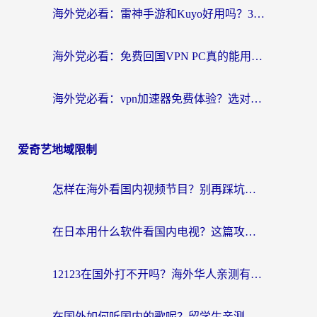
海外党必看：雷神手游和Kuyo好用吗？3款回国加速器实测+避坑指南
海外党必看：免费回国VPN PC真的能用？附国内高速VPN选择全攻略
海外党必看：vpn加速器免费体验？选对回国加速器才能无缝刷国内剧玩国服
爱奇艺地域限制
怎样在海外看国内视频节目？别再踩坑！留学生和海外华人的专属解决方案
在日本用什么软件看国内电视？这篇攻略帮你告别地域限制
12123在国外打不开吗？海外华人亲测有效的回国加速方案
在国外如何听国内的歌呢？留学生亲测有效的回国加速方案