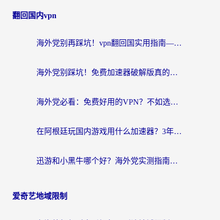
翻回国内vpn
海外党别再踩坑！vpn翻回国实用指南——选对加速器，国内资源无缝用
海外党别踩坑！免费加速器破解版真的能用？教你无缝访问国内资源的正确姿势
海外党必看：免费好用的VPN？不如选对转国内加速器实现无缝追剧
在阿根廷玩国内游戏用什么加速器？3年海外党亲测实用指南
迅游和小黑牛哪个好？海外党实测指南，选对中国地址加速器才能无缝刷国内资源
爱奇艺地域限制