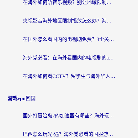
在海外如何听音乐视频？别让地域限制挡住你的华语旋律
央视影音海外地区限制播放怎么办？海外华人必看的追剧自由指南
在国外怎么看国内的电视剧免费？3个关键步骤+1款靠谱加速器帮你搞定
海外党必看：在海外看国内的电视剧的app选对了吗？3步解决地域限制烦恼
在海外如何看CCTV？留学生与海外华人的实用回国加速指南
游戏vpn回国
国外打冒险岛2的加速器有哪些？海外玩家国服畅玩全攻略（附实测推荐）
巴西怎么玩光·遇？海外党必看的国服游戏加速器选择指南（附3款热门游戏实测）