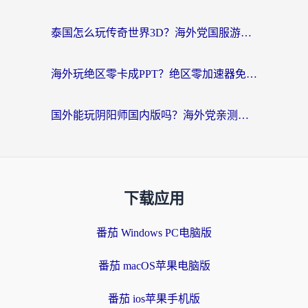
泰国怎么玩传奇世界3D？海外党国服游戏加速终极指南（附非洲欧洲热门游戏解决方案）
海外玩绝区零卡成PPT？绝区零加速器免费的推荐+实用技巧，附墨西哥玩谁是卧底美国玩和平精英攻略
国外能玩阴阳师国内版吗？海外党亲测有效的国服游戏加速指南
下载应用
番茄 Windows PC电脑版
番茄 macOS苹果电脑版
番茄 ios苹果手机版