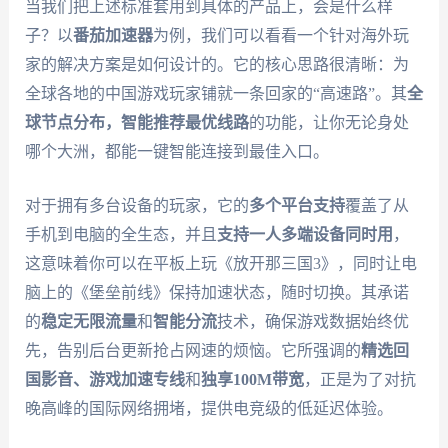
当我们把上述标准套用到具体的产品上，会是什么样
子？以
番茄加速器
为例，我们可以看看一个针对海外玩
家的解决方案是如何设计的。它的核心思路很清晰：为
全球各地的中国游戏玩家铺就一条回家的“高速路”。其
全
球节点分布，智能推荐最优线路
的功能，让你无论身处
哪个大洲，都能一键智能连接到最佳入口。
对于拥有多台设备的玩家，它的
多个平台支持
覆盖了从
手机到电脑的全生态，并且
支持一人多端设备同时用
，
这意味着你可以在平板上玩《放开那三国3》，同时让电
脑上的《堡垒前线》保持加速状态，随时切换。其承诺
的
稳定无限流量
和
智能分流
技术，确保游戏数据始终优
先，告别后台更新抢占网速的烦恼。它所强调的
精选回
国影音、游戏加速专线
和
独享100M带宽
，正是为了对抗
晚高峰的国际网络拥堵，提供电竞级的低延迟体验。