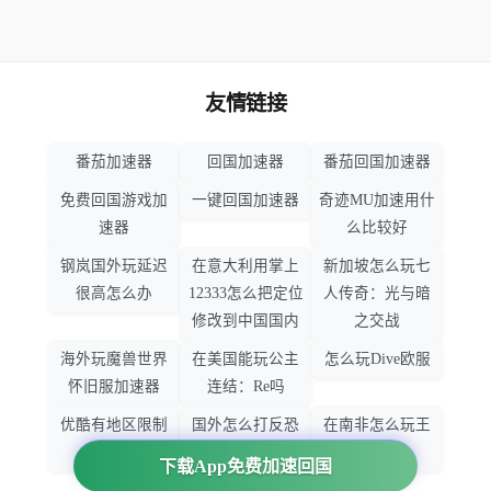
友情链接
番茄加速器
回国加速器
番茄回国加速器
免费回国游戏加
一键回国加速器
奇迹MU加速用什
速器
么比较好
钢岚国外玩延迟
在意大利用掌上
新加坡怎么玩七
很高怎么办
12333怎么把定位
人传奇：光与暗
修改到中国国内
之交战
海外玩魔兽世界
在美国能玩公主
怎么玩Dive欧服
怀旧服加速器
连结：Re吗
优酷有地区限制
国外怎么打反恐
在南非怎么玩王
吗
精英：全球攻势
者荣耀
下载App免费加速回国