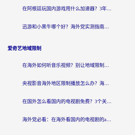
在阿根廷玩国内游戏用什么加速器？3年海外党亲测实用指南
迅游和小黑牛哪个好？海外党实测指南，选对中国地址加速器才能无缝刷国内资源
爱奇艺地域限制
在海外如何听音乐视频？别让地域限制挡住你的华语旋律
央视影音海外地区限制播放怎么办？海外华人必看的追剧自由指南
在国外怎么看国内的电视剧免费？3个关键步骤+1款靠谱加速器帮你搞定
海外党必看：在海外看国内的电视剧的app选对了吗？3步解决地域限制烦恼