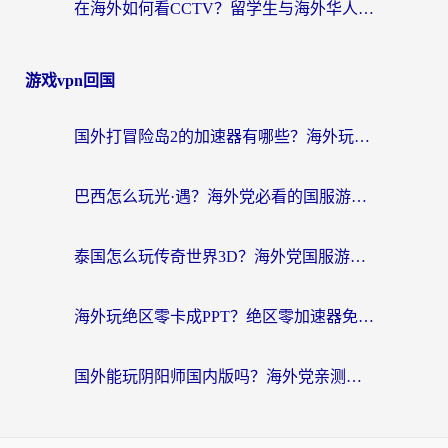
在海外如何看CCTV？留学生与海外华人的实用回国加速指南
游戏vpn回国
国外打冒险岛2的加速器有哪些？海外玩家国服畅玩全攻略（附实测推荐）
巴西怎么玩光·遇？海外党必看的国服游戏加速器选择指南（附3款热门游戏实测）
泰国怎么玩传奇世界3D？海外党国服游戏加速终极指南（附非洲欧洲热门游戏解决方案）
海外玩绝区零卡成PPT？绝区零加速器免费的推荐+实用技巧，附墨西哥玩谁是卧底美国玩和平精英攻略
国外能玩阴阳师国内版吗？海外党亲测有效的国服游戏加速指南