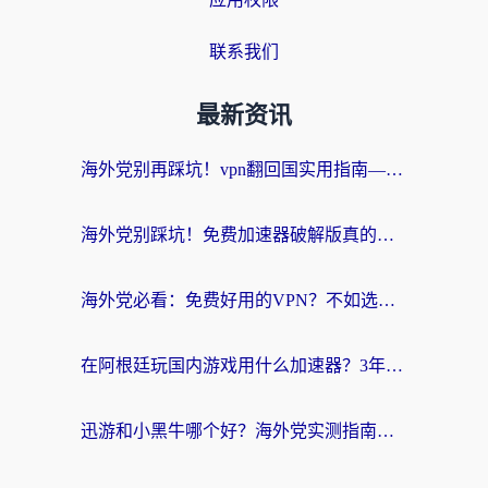
联系我们
最新资讯
海外党别再踩坑！vpn翻回国实用指南——选对加速器，国内资源无缝用
海外党别踩坑！免费加速器破解版真的能用？教你无缝访问国内资源的正确姿势
海外党必看：免费好用的VPN？不如选对转国内加速器实现无缝追剧
在阿根廷玩国内游戏用什么加速器？3年海外党亲测实用指南
迅游和小黑牛哪个好？海外党实测指南，选对中国地址加速器才能无缝刷国内资源