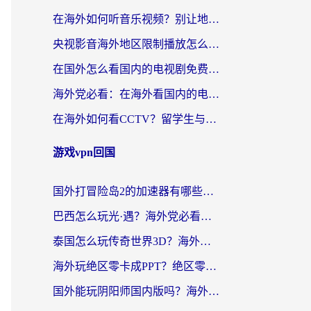
在海外如何听音乐视频？别让地域限制挡住你的华语旋律
央视影音海外地区限制播放怎么办？海外华人必看的追剧自由指南
在国外怎么看国内的电视剧免费？3个关键步骤+1款靠谱加速器帮你搞定
海外党必看：在海外看国内的电视剧的app选对了吗？3步解决地域限制烦恼
在海外如何看CCTV？留学生与海外华人的实用回国加速指南
游戏vpn回国
国外打冒险岛2的加速器有哪些？海外玩家国服畅玩全攻略（附实测推荐）
巴西怎么玩光·遇？海外党必看的国服游戏加速器选择指南（附3款热门游戏实测）
泰国怎么玩传奇世界3D？海外党国服游戏加速终极指南（附非洲欧洲热门游戏解决方案）
海外玩绝区零卡成PPT？绝区零加速器免费的推荐+实用技巧，附墨西哥玩谁是卧底美国玩和平精英攻略
国外能玩阴阳师国内版吗？海外党亲测有效的国服游戏加速指南