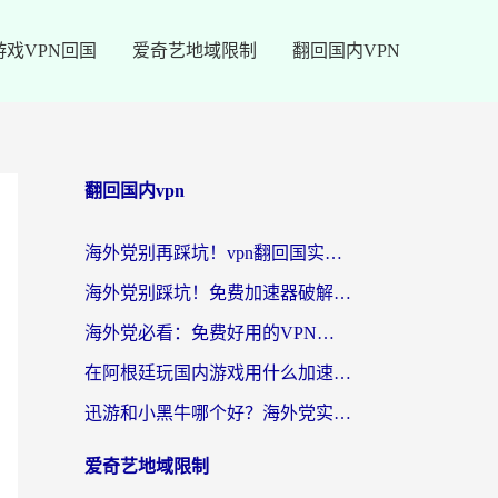
游戏VPN回国
爱奇艺地域限制
翻回国内VPN
翻回国内vpn
海外党别再踩坑！vpn翻回国实用指南——选对加速器，国内资源无缝用
海外党别踩坑！免费加速器破解版真的能用？教你无缝访问国内资源的正确姿势
海外党必看：免费好用的VPN？不如选对转国内加速器实现无缝追剧
在阿根廷玩国内游戏用什么加速器？3年海外党亲测实用指南
迅游和小黑牛哪个好？海外党实测指南，选对中国地址加速器才能无缝刷国内资源
爱奇艺地域限制