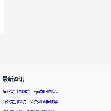
最新资讯
海外党别再踩坑！vpn翻回国实用指南——选对加速器，国内资源无缝用
海外党别踩坑！免费加速器破解版真的能用？教你无缝访问国内资源的正确姿势