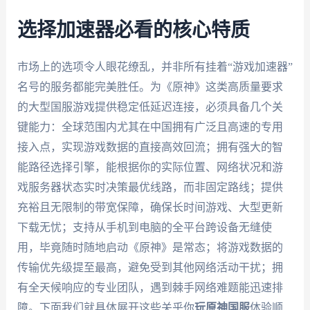
选择加速器必看的核心特质
市场上的选项令人眼花缭乱，并非所有挂着“游戏加速器”
名号的服务都能完美胜任。为《原神》这类高质量要求
的大型国服游戏提供稳定低延迟连接，必须具备几个关
键能力：全球范围内尤其在中国拥有广泛且高速的专用
接入点，实现游戏数据的直接高效回流；拥有强大的智
能路径选择引擎，能根据你的实际位置、网络状况和游
戏服务器状态实时决策最优线路，而非固定路线；提供
充裕且无限制的带宽保障，确保长时间游戏、大型更新
下载无忧；支持从手机到电脑的全平台跨设备无缝使
用，毕竟随时随地启动《原神》是常态；将游戏数据的
传输优先级提至最高，避免受到其他网络活动干扰；拥
有全天候响应的专业团队，遇到棘手网络难题能迅速排
障。下面我们就具体展开这些关乎你
玩原神国服
体验顺