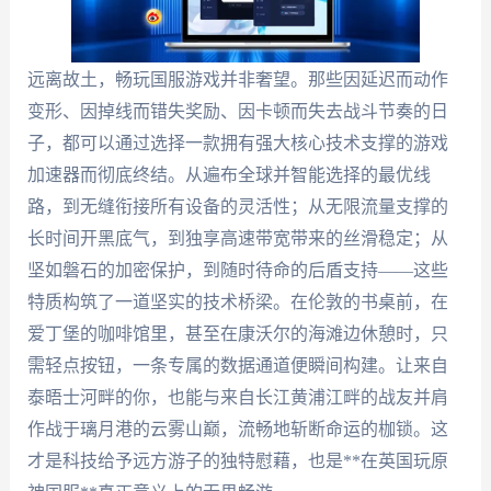
远离故土，畅玩国服游戏并非奢望。那些因延迟而动作
变形、因掉线而错失奖励、因卡顿而失去战斗节奏的日
子，都可以通过选择一款拥有强大核心技术支撑的游戏
加速器而彻底终结。从遍布全球并智能选择的最优线
路，到无缝衔接所有设备的灵活性；从无限流量支撑的
长时间开黑底气，到独享高速带宽带来的丝滑稳定；从
坚如磐石的加密保护，到随时待命的后盾支持——这些
特质构筑了一道坚实的技术桥梁。在伦敦的书桌前，在
爱丁堡的咖啡馆里，甚至在康沃尔的海滩边休憩时，只
需轻点按钮，一条专属的数据通道便瞬间构建。让来自
泰晤士河畔的你，也能与来自长江黄浦江畔的战友并肩
作战于璃月港的云雾山巅，流畅地斩断命运的枷锁。这
才是科技给予远方游子的独特慰藉，也是**在英国玩原