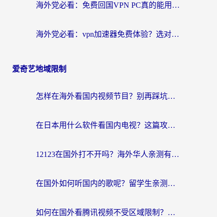
海外党必看：免费回国VPN PC真的能用？附国内高速VPN选择全攻略
海外党必看：vpn加速器免费体验？选对回国加速器才能无缝刷国内剧玩国服
爱奇艺地域限制
怎样在海外看国内视频节目？别再踩坑！留学生和海外华人的专属解决方案
在日本用什么软件看国内电视？这篇攻略帮你告别地域限制
12123在国外打不开吗？海外华人亲测有效的回国加速方案
在国外如何听国内的歌呢？留学生亲测有效的回国加速方案
如何在国外看腾讯视频不受区域限制？留学生亲测有效的回国加速指南