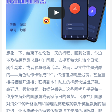
想象一下，结束了在伦敦一天的行程，回到公寓，你迫
不及待想登录《原神》国服，去提瓦特大陆清个日常、
刷个副本，或者参与最新活动。然而，现实往往是残酷
的——角色动作卡顿成PPT；传送锚点响应迟钝，甚至直
接报错断开连接；联机副本？队友的抱怨快溢出屏幕。
高延迟、频繁掉线、数据包丢失... 这些困扰几乎是每一
位身在海外的国服游戏玩家每日的噩梦。《原神》国服
对海外IP的严格限制和物理距离造成的数千英里数据传输
延迟，让本应畅快的游戏体验变成了无尽的挫败感。那