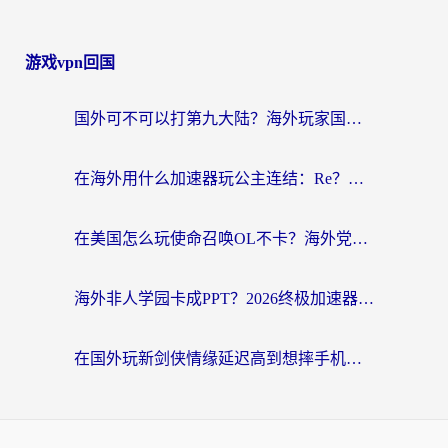
游戏vpn回国
国外可不可以打第九大陆？海外玩家国服畅玩终极指南（附3大热门游戏解决妙招）
在海外用什么加速器玩公主连结：Re？老玩家亲测的稳定方案来了
在美国怎么玩使命召唤OL不卡？海外党亲测有效的国服游戏加速器指南
海外非人学园卡成PPT？2026终极加速器指南：从暗区突围到王国纪元，一篇搞定
在国外玩新剑侠情缘延迟高到想摔手机？海外玩家亲测有效的加速器选择指南