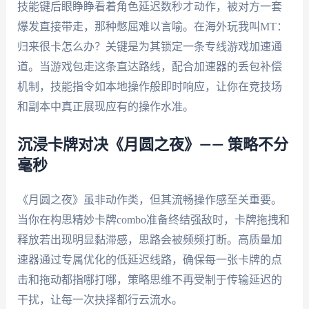
技能键后眼睁睁看着角色延迟数秒才动作，被对方一套
爆发直接带走，那种憋屈难以言喻。在海外玩我叫MT：
归来很卡怎么办？关键是为其锁定一条专线游戏加速通
道。当游戏包走这条直达路线，配合加速器的丢包补偿
机制，技能指令如本地操作般即时响应，让你在竞技场
和副本中真正展现应有的操作水准。
沉浸卡牌对决《月圆之夜》—— 策略不分
毫秒
《月圆之夜》虽非动作类，但其流畅操作感至关重要。
当你在构思精妙卡牌combo准备终结强敌时，卡牌拖拽和
释放若出现明显黏滞感，思路会被频频打断。高质量加
速器通过专属优化的低延迟线路，确保每一张卡牌的点
击和拖动都指哪打哪，策略思维不再受制于传输延迟的
干扰，让每一次抉择都行云流水。