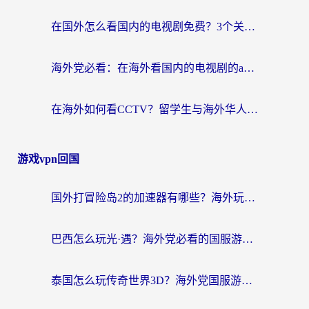
在国外怎么看国内的电视剧免费？3个关键步骤+1款靠谱加速器帮你搞定
海外党必看：在海外看国内的电视剧的app选对了吗？3步解决地域限制烦恼
在海外如何看CCTV？留学生与海外华人的实用回国加速指南
游戏vpn回国
国外打冒险岛2的加速器有哪些？海外玩家国服畅玩全攻略（附实测推荐）
巴西怎么玩光·遇？海外党必看的国服游戏加速器选择指南（附3款热门游戏实测）
泰国怎么玩传奇世界3D？海外党国服游戏加速终极指南（附非洲欧洲热门游戏解决方案）