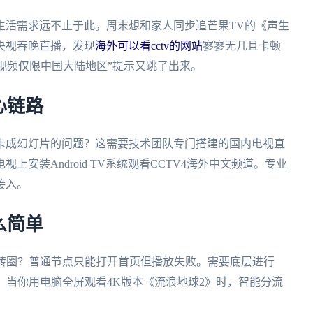
生活需求远不止于此。周末想和家人同步追芒果TV的《声生
央视春晚直播，发现
海外可以看cctv的网站
寥寥无几且卡顿
视频仅限中国大陆地区”提示又跳了出来。
心链路
卡成幻灯片的问题？这需要技术团队专门搭建的国内电视直
安装Android TV系统观看CCTV4海外中文频道。专业
接入。
么简单
P视频不转圈？普通节点只能打开首页但播放失败。需要底层进行
。当你用电脑全屏观看4K版本《流浪地球2》时，智能分流