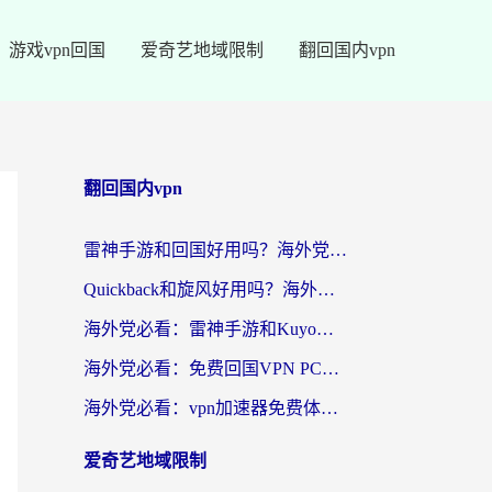
游戏vpn回国
爱奇艺地域限制
翻回国内vpn
翻回国内vpn
雷神手游和回国好用吗？海外党亲测：选对加速器才能无缝刷剧打游戏
Quickback和旋风好用吗？海外华人亲测：选对回国加速器才能无缝看央视5
海外党必看：雷神手游和Kuyo好用吗？3款回国加速器实测+避坑指南
海外党必看：免费回国VPN PC真的能用？附国内高速VPN选择全攻略
海外党必看：vpn加速器免费体验？选对回国加速器才能无缝刷国内剧玩国服
爱奇艺地域限制