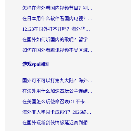
怎样在海外看国内视频节目？别再踩坑！留学生和海外华人的专属解决方案
在日本用什么软件看国内电视？这篇攻略帮你告别地域限制
12123在国外打不开吗？海外华人亲测有效的回国加速方案
在国外如何听国内的歌呢？留学生亲测有效的回国加速方案
如何在国外看腾讯视频不受区域限制？留学生亲测有效的回国加速指南
游戏vpn回国
国外可不可以打第九大陆？海外玩家国服畅玩终极指南（附3大热门游戏解决妙招）
在海外用什么加速器玩公主连结：Re？老玩家亲测的稳定方案来了
在美国怎么玩使命召唤OL不卡？海外党亲测有效的国服游戏加速器指南
海外非人学园卡成PPT？2026终极加速器指南：从暗区突围到王国纪元，一篇搞定
在国外玩新剑侠情缘延迟高到想摔手机？海外玩家亲测有效的加速器选择指南