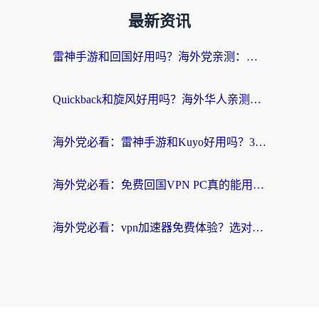
最新资讯
雷神手游和回国好用吗？海外党亲测：选对加速器才能无缝刷剧打游戏
Quickback和旋风好用吗？海外华人亲测：选对回国加速器才能无缝看央视5
海外党必看：雷神手游和Kuyo好用吗？3款回国加速器实测+避坑指南
海外党必看：免费回国VPN PC真的能用？附国内高速VPN选择全攻略
海外党必看：vpn加速器免费体验？选对回国加速器才能无缝刷国内剧玩国服