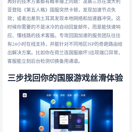
再好的技术方案都有概率撞上问题：凌晨三点在澳大利
亚登陆《第五人格》国服突然卡顿，发现加速节点失
效；或者出差到土耳其发现本地网络和加速器冲突。这
时候你需要的不是冰冷的自动回复邮件，而是能快速响
应、懂线路的技术客服。专攻回国加速的服务团队往往
有24小时在线支持，并能针对不同地区ISP的奇葩路由给
出解决方案。比如你在荷兰连国服崩坏3出现端口异常，
客服能立刻后台检测切换备用通道。
三步找回你的国服游戏丝滑体验