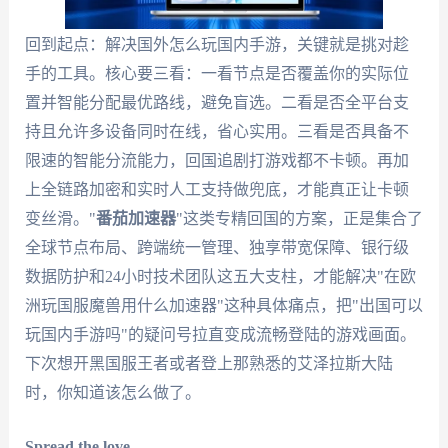
回到起点：解决国外怎么玩国内手游，关键就是挑对趁
手的工具。核心要三看：一看节点是否覆盖你的实际位
置并智能分配最优路线，避免盲选。二看是否全平台支
持且允许多设备同时在线，省心实用。三看是否具备不
限速的智能分流能力，回国追剧打游戏都不卡顿。再加
上全链路加密和实时人工支持做兜底，才能真正让卡顿
变丝滑。"
番茄加速器
"这类专精回国的方案，正是集合了
全球节点布局、跨端统一管理、独享带宽保障、银行级
数据防护和24小时技术团队这五大支柱，才能解决"在欧
洲玩国服魔兽用什么加速器"这种具体痛点，把"出国可以
玩国内手游吗"的疑问号拉直变成流畅登陆的游戏画面。
下次想开黑国服王者或者登上那熟悉的艾泽拉斯大陆
时，你知道该怎么做了。
Spread the love