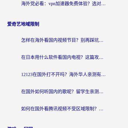
海外党必看：vpn加速器免费体验？选对回国加速器才能无缝刷国内剧玩国服
爱奇艺地域限制
怎样在海外看国内视频节目？别再踩坑！留学生和海外华人的专属解决方案
在日本用什么软件看国内电视？这篇攻略帮你告别地域限制
12123在国外打不开吗？海外华人亲测有效的回国加速方案
在国外如何听国内的歌呢？留学生亲测有效的回国加速方案
如何在国外看腾讯视频不受区域限制？留学生亲测有效的回国加速指南