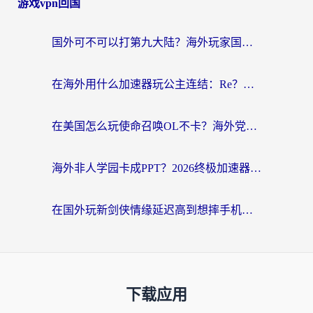
游戏vpn回国
国外可不可以打第九大陆？海外玩家国服畅玩终极指南（附3大热门游戏解决妙招）
在海外用什么加速器玩公主连结：Re？老玩家亲测的稳定方案来了
在美国怎么玩使命召唤OL不卡？海外党亲测有效的国服游戏加速器指南
海外非人学园卡成PPT？2026终极加速器指南：从暗区突围到王国纪元，一篇搞定
在国外玩新剑侠情缘延迟高到想摔手机？海外玩家亲测有效的加速器选择指南
下载应用