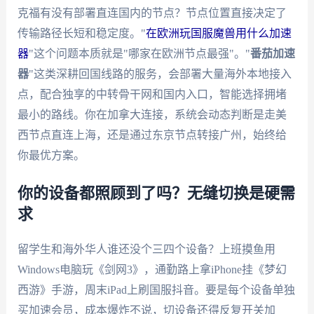
克福有没有部署直连国内的节点？节点位置直接决定了
传输路径长短和稳定度。"
在欧洲玩国服魔兽用什么加速
器
"这个问题本质就是"哪家在欧洲节点最强"。"
番茄加速
器
"这类深耕回国线路的服务，会部署大量海外本地接入
点，配合独享的中转骨干网和国内入口，智能选择拥堵
最小的路线。你在加拿大连接，系统会动态判断是走美
西节点直连上海，还是通过东京节点转接广州，始终给
你最优方案。
你的设备都照顾到了吗？无缝切换是硬需
求
留学生和海外华人谁还没个三四个设备？上班摸鱼用
Windows电脑玩《剑网3》，通勤路上拿iPhone挂《梦幻
西游》手游，周末iPad上刷国服抖音。要是每个设备单独
买加速会员，成本爆炸不说，切设备还得反复开关加