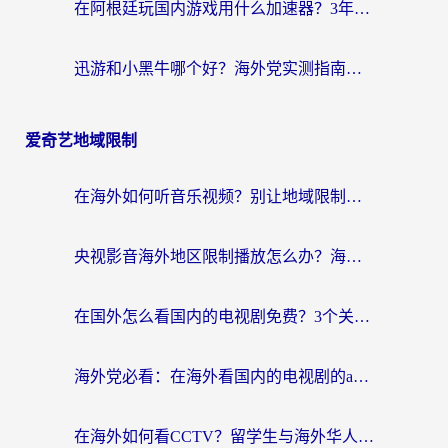
在阿根廷玩国内游戏用什么加速器？3年海外党亲测实用指南
迅游和小黑牛哪个好？海外党实测指南，选对中国地址加速器才能无缝刷国内资源
爱奇艺地域限制
在海外如何听音乐视频？别让地域限制挡住你的华语旋律
央视影音海外地区限制播放怎么办？海外华人必看的追剧自由指南
在国外怎么看国内的电视剧免费？3个关键步骤+1款靠谱加速器帮你搞定
海外党必看：在海外看国内的电视剧的app选对了吗？3步解决地域限制烦恼
在海外如何看CCTV？留学生与海外华人的实用回国加速指南