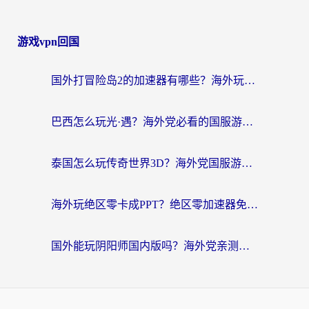
游戏vpn回国
国外打冒险岛2的加速器有哪些？海外玩家国服畅玩全攻略（附实测推荐）
巴西怎么玩光·遇？海外党必看的国服游戏加速器选择指南（附3款热门游戏实测）
泰国怎么玩传奇世界3D？海外党国服游戏加速终极指南（附非洲欧洲热门游戏解决方案）
海外玩绝区零卡成PPT？绝区零加速器免费的推荐+实用技巧，附墨西哥玩谁是卧底美国玩和平精英攻略
国外能玩阴阳师国内版吗？海外党亲测有效的国服游戏加速指南