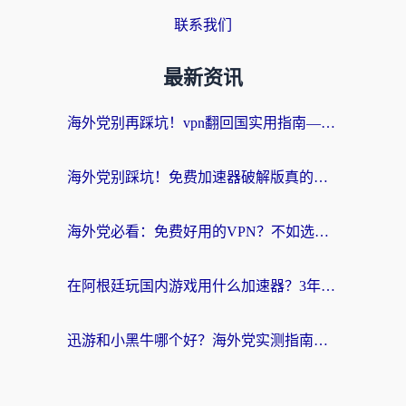
联系我们
最新资讯
海外党别再踩坑！vpn翻回国实用指南——选对加速器，国内资源无缝用
海外党别踩坑！免费加速器破解版真的能用？教你无缝访问国内资源的正确姿势
海外党必看：免费好用的VPN？不如选对转国内加速器实现无缝追剧
在阿根廷玩国内游戏用什么加速器？3年海外党亲测实用指南
迅游和小黑牛哪个好？海外党实测指南，选对中国地址加速器才能无缝刷国内资源