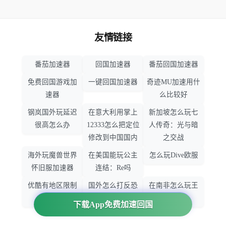
友情链接
番茄加速器
回国加速器
番茄回国加速器
免费回国游戏加
一键回国加速器
奇迹MU加速用什
速器
么比较好
钢岚国外玩延迟
在意大利用掌上
新加坡怎么玩七
很高怎么办
12333怎么把定位
人传奇：光与暗
修改到中国国内
之交战
海外玩魔兽世界
在美国能玩公主
怎么玩Dive欧服
怀旧服加速器
连结：Re吗
优酷有地区限制
国外怎么打反恐
在南非怎么玩王
吗
精英：全球攻势
者荣耀
下载App免费加速回国