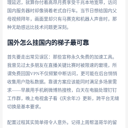
理延迟，就算你付着高昂月费享受千兆本地宽带，访问
国内服务器时却像骑着老式自行车。当节日想给国内父
母视频拜年，画面里却只有马赛克和机器人声音时，那
种无助感远比技术问题更深刻。
国外怎么挂国内的梯子最可靠
首先要走出常见误区：那些宣称永久免费的加速工具。
我曾见过太多朋友在直播关键比赛时被限速的窘境，所
谓免费回国VPN不仅频繁中断访问，更可能在后台悄悄
收集用户隐私数据。靠谱方案应该能同时满足多场景需
求——早晨用手机刷微博热搜榜，白天在电脑处理钉钉
工作群，晚上电视盒子看《庆余年2》更新，跨平台无缝
切换是基本要求。
配置过程其实简单得令人意外。记得上周帮温哥华的留