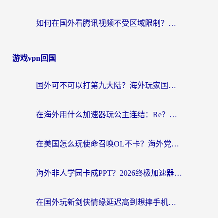
如何在国外看腾讯视频不受区域限制？留学生亲测有效的回国加速指南
游戏vpn回国
国外可不可以打第九大陆？海外玩家国服畅玩终极指南（附3大热门游戏解决妙招）
在海外用什么加速器玩公主连结：Re？老玩家亲测的稳定方案来了
在美国怎么玩使命召唤OL不卡？海外党亲测有效的国服游戏加速器指南
海外非人学园卡成PPT？2026终极加速器指南：从暗区突围到王国纪元，一篇搞定
在国外玩新剑侠情缘延迟高到想摔手机？海外玩家亲测有效的加速器选择指南