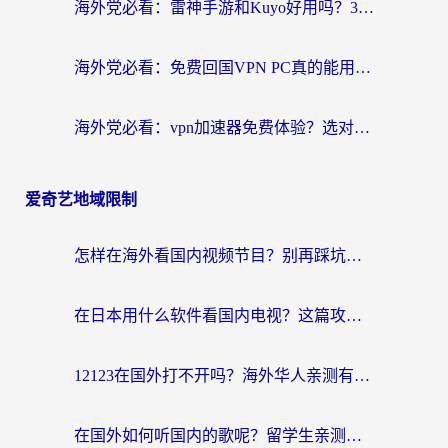
海外党必看：雷神手游和Kuyo好用吗？3款回国加速器实测+避坑指南
海外党必看：免费回国VPN PC真的能用？附国内高速VPN选择全攻略
海外党必看：vpn加速器免费体验？选对回国加速器才能无缝刷国内剧玩国服
爱奇艺地域限制
怎样在海外看国内视频节目？别再踩坑！留学生和海外华人的专属解决方案
在日本用什么软件看国内电视？这篇攻略帮你告别地域限制
12123在国外打不开吗？海外华人亲测有效的回国加速方案
在国外如何听国内的歌呢？留学生亲测有效的回国加速方案