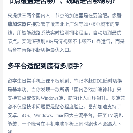
节点覆盖是否够广、线路是否够聪明？
只提供三两个国内入口节点的加速器是在耍流氓。像
番
茄加速器
直接部署了覆盖北上广深等20+核心城市的专
线，用智能线路系统实时检测拥堵程度，自动切到最优
节点。实测深夜刷B站高清视频不卡顿不止靠运气，而是
后台在替你不断切换最优入口。
多平台适配到底有多顺手？
留学生日常手机上课平板刷剧、笔记本赶DDL随时切换
是基本功。当你发现一款所谓「国内游戏加速神器」只
支持安卓或仅限Windows端，简直让人血压飙升。多端兼
容不仅是技术问题更是贴心程度验证。番茄加速支持了
安卓、iOS、Windows、mac四大主流平台，甚至TV端也
能装，一个账号在手机电脑平板上同时跑也不会踢人下
线。