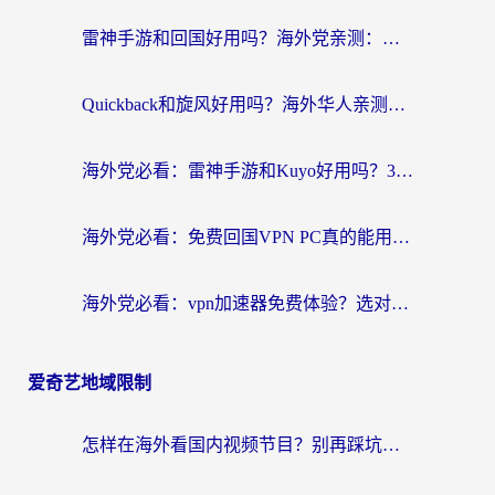
雷神手游和回国好用吗？海外党亲测：选对加速器才能无缝刷剧打游戏
Quickback和旋风好用吗？海外华人亲测：选对回国加速器才能无缝看央视5
海外党必看：雷神手游和Kuyo好用吗？3款回国加速器实测+避坑指南
海外党必看：免费回国VPN PC真的能用？附国内高速VPN选择全攻略
海外党必看：vpn加速器免费体验？选对回国加速器才能无缝刷国内剧玩国服
爱奇艺地域限制
怎样在海外看国内视频节目？别再踩坑！留学生和海外华人的专属解决方案