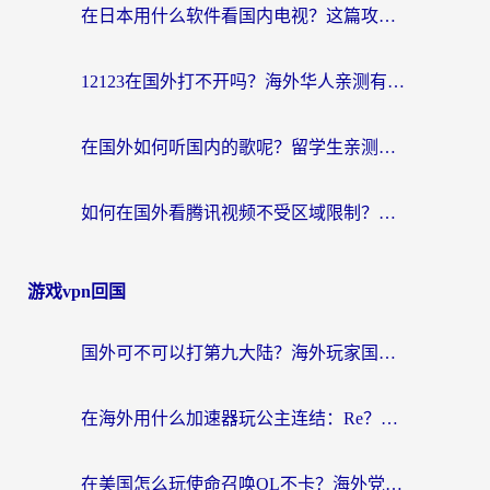
在日本用什么软件看国内电视？这篇攻略帮你告别地域限制
12123在国外打不开吗？海外华人亲测有效的回国加速方案
在国外如何听国内的歌呢？留学生亲测有效的回国加速方案
如何在国外看腾讯视频不受区域限制？留学生亲测有效的回国加速指南
游戏vpn回国
国外可不可以打第九大陆？海外玩家国服畅玩终极指南（附3大热门游戏解决妙招）
在海外用什么加速器玩公主连结：Re？老玩家亲测的稳定方案来了
在美国怎么玩使命召唤OL不卡？海外党亲测有效的国服游戏加速器指南