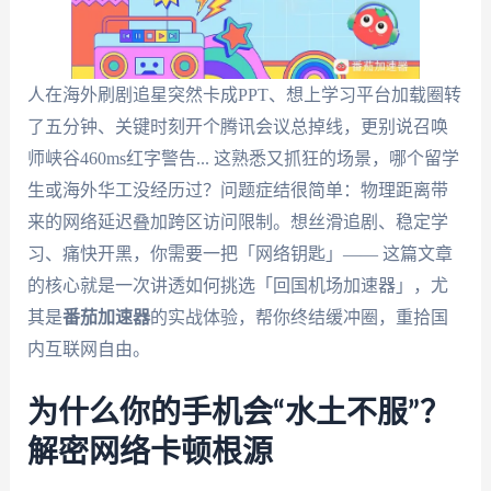
人在海外刷剧追星突然卡成PPT、想上学习平台加载圈转
了五分钟、关键时刻开个腾讯会议总掉线，更别说召唤
师峡谷460ms红字警告... 这熟悉又抓狂的场景，哪个留学
生或海外华工没经历过？问题症结很简单：物理距离带
来的网络延迟叠加跨区访问限制。想丝滑追剧、稳定学
习、痛快开黑，你需要一把「网络钥匙」—— 这篇文章
的核心就是一次讲透如何挑选「回国机场加速器」，尤
其是
番茄加速器
的实战体验，帮你终结缓冲圈，重拾国
内互联网自由。
为什么你的手机会“水土不服”？
解密网络卡顿根源