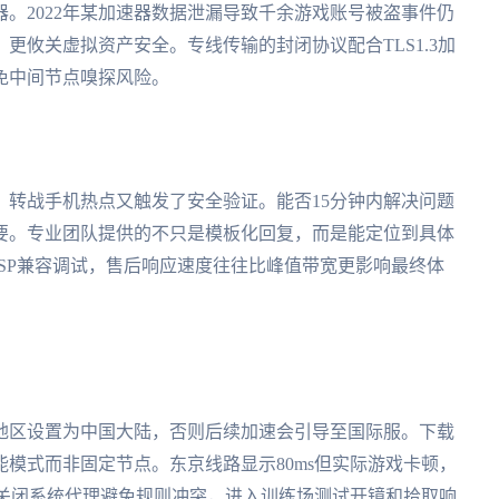
。2022年某加速器数据泄漏导致千余游戏账号被盗事件仍
更攸关虚拟资产安全。专线传输的封闭协议配合TLS1.3加
免中间节点嗅探风险。
，转战手机热点又触发了安全验证。能否15分钟内解决问题
要。专业团队提供的不只是模板化回复，而是能定位到具体
SP兼容调试，售后响应速度往往比峰值带宽更影响最终体
地区设置为中国大陆，否则后续加速会引导至国际服。下载
模式而非固定节点。东京线路显示80ms但实际游戏卡顿，
必关闭系统代理避免规则冲突，进入训练场测试开镜和拾取响