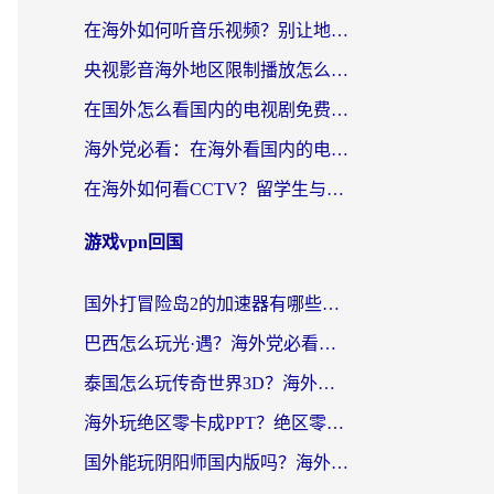
在海外如何听音乐视频？别让地域限制挡住你的华语旋律
央视影音海外地区限制播放怎么办？海外华人必看的追剧自由指南
在国外怎么看国内的电视剧免费？3个关键步骤+1款靠谱加速器帮你搞定
海外党必看：在海外看国内的电视剧的app选对了吗？3步解决地域限制烦恼
在海外如何看CCTV？留学生与海外华人的实用回国加速指南
游戏vpn回国
国外打冒险岛2的加速器有哪些？海外玩家国服畅玩全攻略（附实测推荐）
巴西怎么玩光·遇？海外党必看的国服游戏加速器选择指南（附3款热门游戏实测）
泰国怎么玩传奇世界3D？海外党国服游戏加速终极指南（附非洲欧洲热门游戏解决方案）
海外玩绝区零卡成PPT？绝区零加速器免费的推荐+实用技巧，附墨西哥玩谁是卧底美国玩和平精英攻略
国外能玩阴阳师国内版吗？海外党亲测有效的国服游戏加速指南