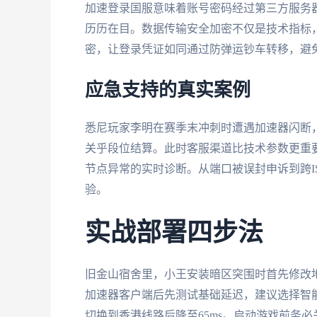
加速登录国服意味着账号密码经过第三方服务器
历历在目。数据传输安全加密不仅是技术指标，
密，让登录凭证如同通过防弹运钞车转移，避
应急支持的真实案例
悉尼玩家李明在赛季末冲刺时遭遇加速器闪断
关乎段位结算。此时客服渠道比技术参数更重
节点异常的实时诊断。从端口被误封申诉到跨I
验。
实战部署四步法
旧金山宿舍里，小王安装暗区突围时首先修改
加速器客户端后先测试基础延迟，建议选择智能
切换到香港线路后降至65ms。启动游戏前务