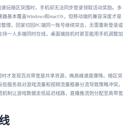
脑挂加速玩暗区突围时，手机却无法同步登录领取活动奖励。多
基本覆盖Windows和macOS，但移动端的兼容深度才是
物资整理，回家切回PC端同一账号继续突击，无需重新登录或
支持一人多端同时在线，桌面端挂机时甚至能用手机调整加
用时才发现百兆带宽是共享资源，晚高峰速度骤降。暗区突
有些服务商对游戏流量和视频流量粗暴分流导致策略冲突。
流机制让游戏数据走低延迟线路，直播推流则分配至高带宽
线