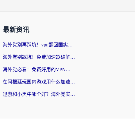
最新资讯
海外党别再踩坑！vpn翻回国实用指南——选对加速器，国内资源无缝用
海外党别踩坑！免费加速器破解版真的能用？教你无缝访问国内资源的正确姿势
海外党必看：免费好用的VPN？不如选对转国内加速器实现无缝追剧
在阿根廷玩国内游戏用什么加速器？3年海外党亲测实用指南
迅游和小黑牛哪个好？海外党实测指南，选对中国地址加速器才能无缝刷国内资源