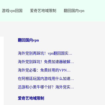
游戏vpn回国
爱奇艺地域限制
翻回国内vpn
翻回国内vpn
海外党别再踩坑！vpn翻回国实用指南——选对加速器，国内资源无缝用
海外党别踩坑！免费加速器破解版真的能用？教你无缝访问国内资源的正确姿势
海外党必看：免费好用的VPN？不如选对转国内加速器实现无缝追剧
在阿根廷玩国内游戏用什么加速器？3年海外党亲测实用指南
迅游和小黑牛哪个好？海外党实测指南，选对中国地址加速器才能无缝刷国内资源
爱奇艺地域限制