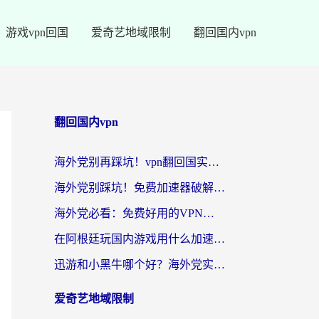
游戏vpn回国
爱奇艺地域限制
翻回国内vpn
翻回国内vpn
海外党别再踩坑！vpn翻回国实用指南——选对加速器，国内资源无缝用
海外党别踩坑！免费加速器破解版真的能用？教你无缝访问国内资源的正确姿势
海外党必看：免费好用的VPN？不如选对转国内加速器实现无缝追剧
在阿根廷玩国内游戏用什么加速器？3年海外党亲测实用指南
迅游和小黑牛哪个好？海外党实测指南，选对中国地址加速器才能无缝刷国内资源
爱奇艺地域限制