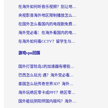
在海外如何听音乐视频？别让地域限制挡住你的华语旋律
央视影音海外地区限制播放怎么办？海外华人必看的追剧自由指南
在国外怎么看国内的电视剧免费？3个关键步骤+1款靠谱加速器帮你搞定
海外党必看：在海外看国内的电视剧的app选对了吗？3步解决地域限制烦恼
在海外如何看CCTV？留学生与海外华人的实用回国加速指南
游戏vpn回国
国外打冒险岛2的加速器有哪些？海外玩家国服畅玩全攻略（附实测推荐）
巴西怎么玩光·遇？海外党必看的国服游戏加速器选择指南（附3款热门游戏实测）
泰国怎么玩传奇世界3D？海外党国服游戏加速终极指南（附非洲欧洲热门游戏解决方案）
海外玩绝区零卡成PPT？绝区零加速器免费的推荐+实用技巧，附墨西哥玩谁是卧底美国玩和平精英攻略
国外能玩阴阳师国内版吗？海外党亲测有效的国服游戏加速指南