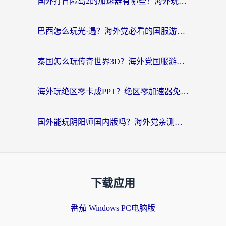
国外打冒险岛2的加速器有哪些？海外玩家国服畅玩全攻略（附实测推荐）
巴西怎么玩光·遇？海外党必看的国服游戏加速器选择指南（附3款热门游戏实测）
泰国怎么玩传奇世界3D？海外党国服游戏加速终极指南（附非洲欧洲热门游戏解决方案）
海外玩绝区零卡成PPT？绝区零加速器免费的推荐+实用技巧，附墨西哥玩谁是卧底美国玩和平精英攻略
国外能玩阴阳师国内版吗？海外党亲测有效的国服游戏加速指南
下载应用
番茄 Windows PC电脑版