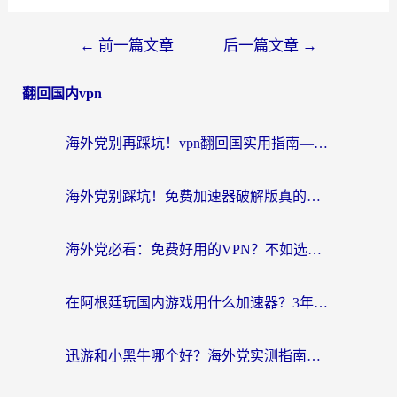
←
前一篇文章
后一篇文章
→
翻回国内vpn
海外党别再踩坑！vpn翻回国实用指南——选对加速器，国内资源无缝用
海外党别踩坑！免费加速器破解版真的能用？教你无缝访问国内资源的正确姿势
海外党必看：免费好用的VPN？不如选对转国内加速器实现无缝追剧
在阿根廷玩国内游戏用什么加速器？3年海外党亲测实用指南
迅游和小黑牛哪个好？海外党实测指南，选对中国地址加速器才能无缝刷国内资源