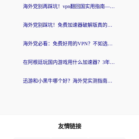
海外党别再踩坑！vpn翻回国实用指南——选对加速器，国内资源无缝用
海外党别踩坑！免费加速器破解版真的能用？教你无缝访问国内资源的正确姿势
海外党必看：免费好用的VPN？不如选对转国内加速器实现无缝追剧
在阿根廷玩国内游戏用什么加速器？3年海外党亲测实用指南
迅游和小黑牛哪个好？海外党实测指南，选对中国地址加速器才能无缝刷国内资源
友情链接