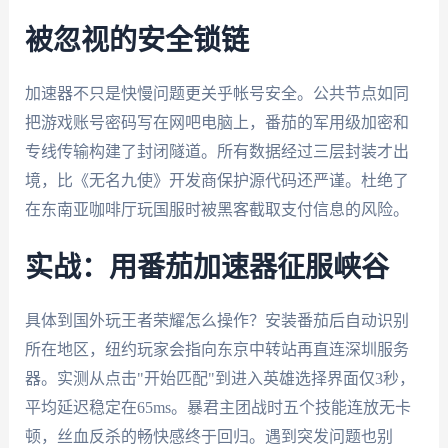
被忽视的安全锁链
加速器不只是快慢问题更关乎帐号安全。公共节点如同
把游戏账号密码写在网吧电脑上，番茄的军用级加密和
专线传输构建了封闭隧道。所有数据经过三层封装才出
境，比《无名九使》开发商保护源代码还严谨。杜绝了
在东南亚咖啡厅玩国服时被黑客截取支付信息的风险。
实战：用番茄加速器征服峡谷
具体到国外玩王者荣耀怎么操作？安装番茄后自动识别
所在地区，纽约玩家会指向东京中转站再直连深圳服务
器。实测从点击"开始匹配"到进入英雄选择界面仅3秒，
平均延迟稳定在65ms。暴君主团战时五个技能连放无卡
顿，丝血反杀的畅快感终于回归。遇到突发问题也别