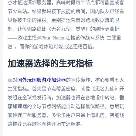
点才抵达深圳服务器，高峰时段每个节点都可能塞成春
节火车站。结果就是按下技能的瞬间，国内队友已经看
见你被击杀的播报。更别提运营商对跨境数据流的限
制，让传输路线比《无名九使：觉醒》的剧情更曲折
——游戏主播@Pirat_Nation吐槽该作战斗系统"生硬重
复"，而你的游戏体验可能比这还糟百倍。
加速器选择的生死指标
面对
国外玩国服游戏加速器
的宣传轰炸，核心要看五大
生死指标。首先是节点覆盖密度，就像《无名九使》开
发组在全球找发行商，加速器也得在各地设中转站。
番
茄加速器
的全球节点网络能自动选择最优路径，悉尼玩
家秒连广州服务器，多伦多用户直通上海机房，智能线
路推荐比谷歌地图绕开堵车还精准。