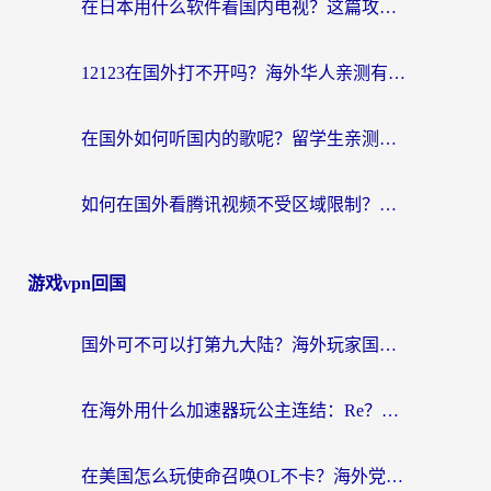
在日本用什么软件看国内电视？这篇攻略帮你告别地域限制
12123在国外打不开吗？海外华人亲测有效的回国加速方案
在国外如何听国内的歌呢？留学生亲测有效的回国加速方案
如何在国外看腾讯视频不受区域限制？留学生亲测有效的回国加速指南
游戏vpn回国
国外可不可以打第九大陆？海外玩家国服畅玩终极指南（附3大热门游戏解决妙招）
在海外用什么加速器玩公主连结：Re？老玩家亲测的稳定方案来了
在美国怎么玩使命召唤OL不卡？海外党亲测有效的国服游戏加速器指南