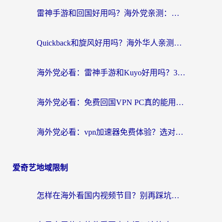
雷神手游和回国好用吗？海外党亲测：选对加速器才能无缝刷剧打游戏
Quickback和旋风好用吗？海外华人亲测：选对回国加速器才能无缝看央视5
海外党必看：雷神手游和Kuyo好用吗？3款回国加速器实测+避坑指南
海外党必看：免费回国VPN PC真的能用？附国内高速VPN选择全攻略
海外党必看：vpn加速器免费体验？选对回国加速器才能无缝刷国内剧玩国服
爱奇艺地域限制
怎样在海外看国内视频节目？别再踩坑！留学生和海外华人的专属解决方案