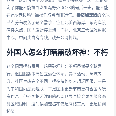
器后，延迟可降至65-90ms，丢包率接近零。这个差距决
定了你能不能抢到彩虹岛野外BOSS的最后一击，能不能
在PVP竞技场里靠操作取胜而非运气。
番茄加速器
的全球
节点分布覆盖了这个需求，它在北美西海岸、东海岸设
有接入点，国内端对接上海、广州、北京三大游戏数据
中心，中间走自有专线，绕开公网拥堵。
外国人怎么打暗黑破坏神：不朽
这个问题很有意思。暗黑破坏神：不朽虽然是全球发
行，但国服版本有独立运营体系，赛季活动、商城内
容、社区生态完全不同。很多海外华人想玩国服，一是
为了和国内朋友组队，二是国服更新节奏更符合国内玩
家作息。但外国护照注册的战网账号直接登录国服会遇
到区域限制，这时候加速器不仅是网络工具，更是访问
桥梁。