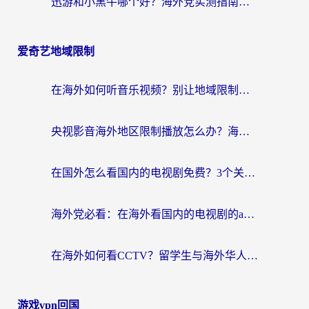
迅游和小黑牛哪个好？海外党实测指南，选对中国地址加速器才能无缝刷国内资源
爱奇艺地域限制
在海外如何听音乐视频？别让地域限制挡住你的华语旋律
央视影音海外地区限制播放怎么办？海外华人必看的追剧自由指南
在国外怎么看国内的电视剧免费？3个关键步骤+1款靠谱加速器帮你搞定
海外党必看：在海外看国内的电视剧的app选对了吗？3步解决地域限制烦恼
在海外如何看CCTV？留学生与海外华人的实用回国加速指南
游戏vpn回国