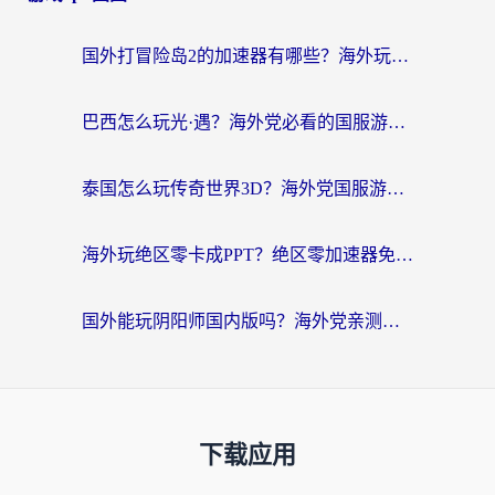
国外打冒险岛2的加速器有哪些？海外玩家国服畅玩全攻略（附实测推荐）
巴西怎么玩光·遇？海外党必看的国服游戏加速器选择指南（附3款热门游戏实测）
泰国怎么玩传奇世界3D？海外党国服游戏加速终极指南（附非洲欧洲热门游戏解决方案）
海外玩绝区零卡成PPT？绝区零加速器免费的推荐+实用技巧，附墨西哥玩谁是卧底美国玩和平精英攻略
国外能玩阴阳师国内版吗？海外党亲测有效的国服游戏加速指南
下载应用