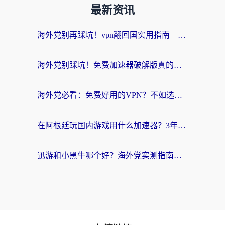
最新资讯
海外党别再踩坑！vpn翻回国实用指南——选对加速器，国内资源无缝用
海外党别踩坑！免费加速器破解版真的能用？教你无缝访问国内资源的正确姿势
海外党必看：免费好用的VPN？不如选对转国内加速器实现无缝追剧
在阿根廷玩国内游戏用什么加速器？3年海外党亲测实用指南
迅游和小黑牛哪个好？海外党实测指南，选对中国地址加速器才能无缝刷国内资源