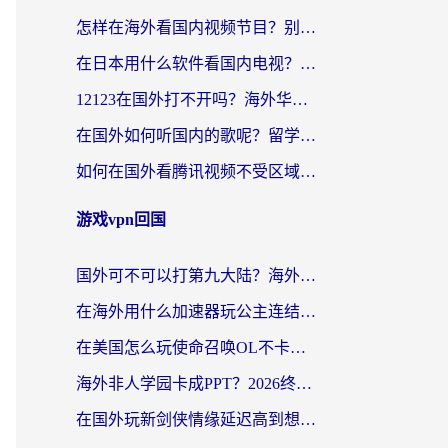
怎样在海外看国内视频节目？别再踩坑！留学生和海外华人的专属解决方案
在日本用什么软件看国内电视？这篇攻略帮你告别地域限制
12123在国外打不开吗？海外华人亲测有效的回国加速方案
在国外如何听国内的歌呢？留学生亲测有效的回国加速方案
如何在国外看腾讯视频不受区域限制？留学生亲测有效的回国加速指南
游戏vpn回国
国外可不可以打第九大陆？海外玩家国服畅玩终极指南（附3大热门游戏解决妙招）
在海外用什么加速器玩公主连结：Re？老玩家亲测的稳定方案来了
在美国怎么玩使命召唤OL不卡？海外党亲测有效的国服游戏加速器指南
海外非人学园卡成PPT？2026终极加速器指南：从暗区突围到王国纪元，一篇搞定
在国外玩新剑侠情缘延迟高到想摔手机？海外玩家亲测有效的加速器选择指南