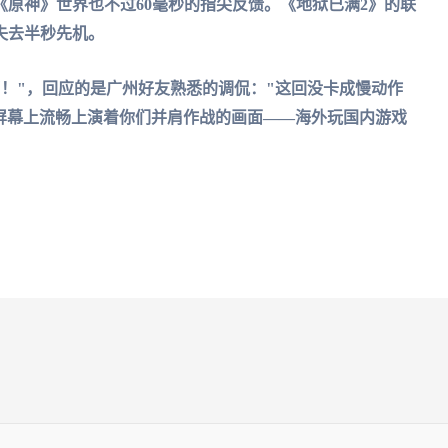
原神》世界也不过60毫秒的指尖反馈。《地狱已满2》的联
失去半秒先机。
！"，回应的是广州好友熟悉的调侃："这回没卡成慢动作
ms，屏幕上流畅上演着你们并肩作战的画面——海外玩国内游戏