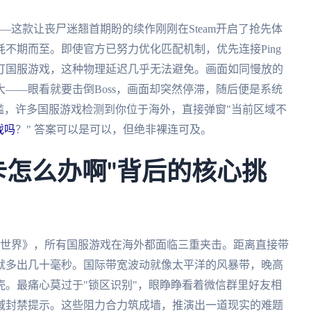
—这款让丧尸迷翘首期盼的续作刚刚在Steam开启了抢先体
不期而至。即使官方已努力优化匹配机制，优先连接Ping
打国服游戏，这种物理延迟几乎无法避免。画面如同慢放的
——眼看就要击倒Boss，画面却突然停滞，随后便是系统
槛，许多国服游戏检测到你位于海外，直接弹窗"当前区域不
戏吗
？" 答案可以是可以，但绝非裸连可及。
卡怎么办啊"背后的核心挑
奇世界》，所有国服游戏在海外都面临三重夹击。距离直接带
就多出几十毫秒。国际带宽波动就像太平洋的风暴带，晚高
。最痛心莫过于"锁区识别"，眼睁睁看着微信群里好友相
域封禁提示。这些阻力合力筑成墙，推演出一道现实的难题