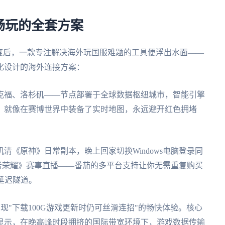
畅玩的全套方案
度后，一款专注解决海外玩国服难题的工具便浮出水面——
化设计的海外连接方案：
克福、洛杉矶——节点部署于全球数据枢纽城市，智能引擎
径。就像在赛博世界中装备了实时地图，永远避开红色拥堵
清《原神》日常副本，晚上回家切换Windows电脑登录同
王者荣耀》赛事直播——番茄的多平台支持让你无需重复购买
延迟隧道。
现"下载100G游戏更新时仍可丝滑连招"的畅快体验。核心
显示，在晚高峰时段拥挤的国际带宽环境下，游戏数据传输