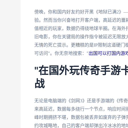
傍晚，你和国内好友约好开黑《地狱已满2》—
验。然而当你兴奋地打开客户端，高延迟的噩耗
值相近的玩家，数据仍得绕地球半圈。在海外
旧电影，你在关键局的操作指令被延迟无限放大
无情的死亡提示。更糟糕的是IP限制这道硬门
可访问"。你无奈地搜索："
出国可以打国内游
"在国外玩传奇手游
战
无论是电脑端的《剑网3》还是手游端的《传
来高延迟，数据每多绕行一个节点，响应时间
峰时期拥挤不堪，数据包被丢弃如废弃的子弹壳
约攻城略地，自己的客户端却弹出冷冰冰的地