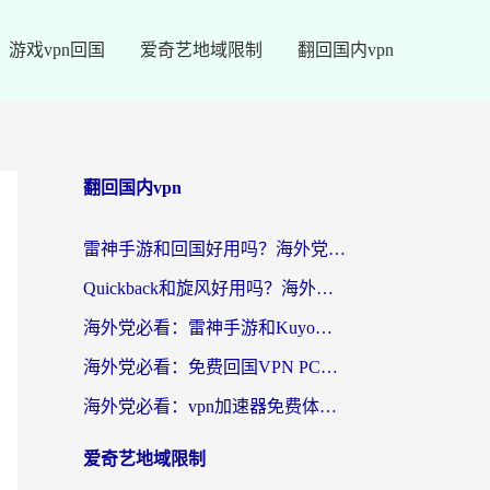
游戏vpn回国
爱奇艺地域限制
翻回国内vpn
翻回国内vpn
雷神手游和回国好用吗？海外党亲测：选对加速器才能无缝刷剧打游戏
Quickback和旋风好用吗？海外华人亲测：选对回国加速器才能无缝看央视5
海外党必看：雷神手游和Kuyo好用吗？3款回国加速器实测+避坑指南
海外党必看：免费回国VPN PC真的能用？附国内高速VPN选择全攻略
海外党必看：vpn加速器免费体验？选对回国加速器才能无缝刷国内剧玩国服
爱奇艺地域限制