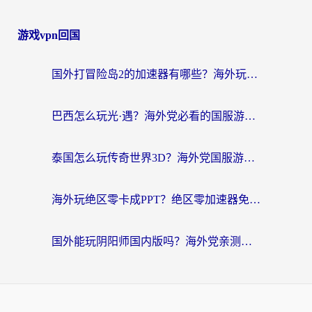
游戏vpn回国
国外打冒险岛2的加速器有哪些？海外玩家国服畅玩全攻略（附实测推荐）
巴西怎么玩光·遇？海外党必看的国服游戏加速器选择指南（附3款热门游戏实测）
泰国怎么玩传奇世界3D？海外党国服游戏加速终极指南（附非洲欧洲热门游戏解决方案）
海外玩绝区零卡成PPT？绝区零加速器免费的推荐+实用技巧，附墨西哥玩谁是卧底美国玩和平精英攻略
国外能玩阴阳师国内版吗？海外党亲测有效的国服游戏加速指南