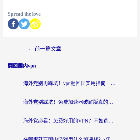
Spread the love
←
前一篇文章
翻回国内vpn
海外党别再踩坑！vpn翻回国实用指南——选对加速器，国内资源无缝用
海外党别踩坑！免费加速器破解版真的能用？教你无缝访问国内资源的正确姿势
海外党必看：免费好用的VPN？不如选对转国内加速器实现无缝追剧
在阿根廷玩国内游戏用什么加速器？3年海外党亲测实用指南