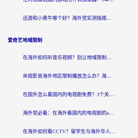
迅游和小黑牛哪个好？海外党实测指南，选对中国地址加速器才能无缝刷国内资源
爱奇艺地域限制
在海外如何听音乐视频？别让地域限制挡住你的华语旋律
央视影音海外地区限制播放怎么办？海外华人必看的追剧自由指南
在国外怎么看国内的电视剧免费？3个关键步骤+1款靠谱加速器帮你搞定
海外党必看：在海外看国内的电视剧的app选对了吗？3步解决地域限制烦恼
在海外如何看CCTV？留学生与海外华人的实用回国加速指南