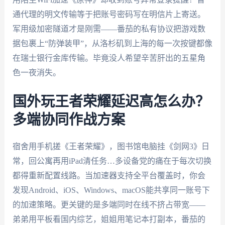
通代理的明文传输等于把账号密码写在明信片上寄送。
军用级加密隧道才是刚需——番茄的私有协议把游戏数
据包裹上“防弹装甲”，从洛杉矶到上海的每一次按键都像
在瑞士银行金库传输。毕竟没人希望辛苦肝出的五星角
色一夜消失。
国外玩王者荣耀延迟高怎么办？
多端协同作战方案
宿舍用手机搓《王者荣耀》，图书馆电脑挂《剑网3》日
常，回公寓再用iPad清任务…多设备党的痛在于每次切换
都得重新配置线路。当加速器支持全平台覆盖时，你会
发现Android、iOS、Windows、macOS能共享同一账号下
的加速策略。更关键的是多端同时在线不挤占带宽——
弟弟用平板看国内综艺，姐姐用笔记本打副本，番茄的