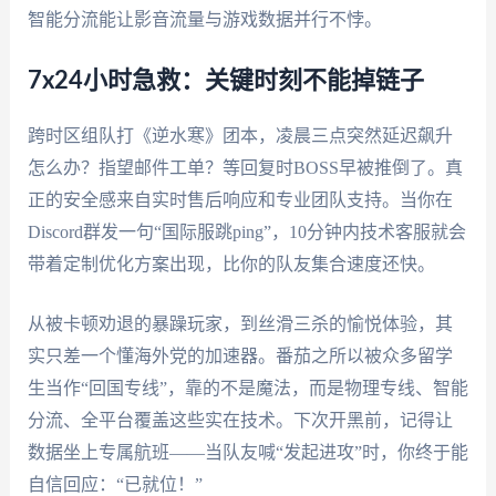
智能分流能让影音流量与游戏数据并行不悖。
7x24小时急救：关键时刻不能掉链子
跨时区组队打《逆水寒》团本，凌晨三点突然延迟飙升
怎么办？指望邮件工单？等回复时BOSS早被推倒了。真
正的安全感来自实时售后响应和专业团队支持。当你在
Discord群发一句“国际服跳ping”，10分钟内技术客服就会
带着定制优化方案出现，比你的队友集合速度还快。
从被卡顿劝退的暴躁玩家，到丝滑三杀的愉悦体验，其
实只差一个懂海外党的加速器。番茄之所以被众多留学
生当作“回国专线”，靠的不是魔法，而是物理专线、智能
分流、全平台覆盖这些实在技术。下次开黑前，记得让
数据坐上专属航班——当队友喊“发起进攻”时，你终于能
自信回应：“已就位！”