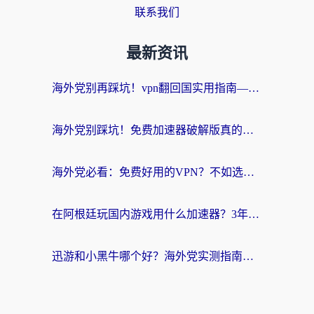
联系我们
最新资讯
海外党别再踩坑！vpn翻回国实用指南——选对加速器，国内资源无缝用
海外党别踩坑！免费加速器破解版真的能用？教你无缝访问国内资源的正确姿势
海外党必看：免费好用的VPN？不如选对转国内加速器实现无缝追剧
在阿根廷玩国内游戏用什么加速器？3年海外党亲测实用指南
迅游和小黑牛哪个好？海外党实测指南，选对中国地址加速器才能无缝刷国内资源