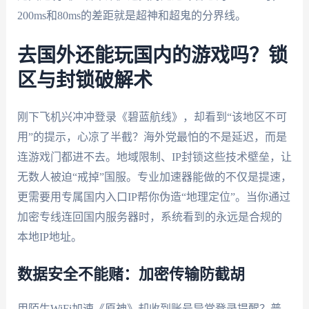
200ms和80ms的差距就是超神和超鬼的分界线。
去国外还能玩国内的游戏吗？锁
区与封锁破解术
刚下飞机兴冲冲登录《碧蓝航线》，却看到“该地区不可
用”的提示，心凉了半截？海外党最怕的不是延迟，而是
连游戏门都进不去。地域限制、IP封锁这些技术壁垒，让
无数人被迫“戒掉”国服。专业加速器能做的不仅是提速，
更需要用专属国内入口IP帮你伪造“地理定位”。当你通过
加密专线连回国内服务器时，系统看到的永远是合规的
本地IP地址。
数据安全不能赌：加密传输防截胡
用陌生WiFi加速《原神》却收到账号异常登录提醒？普