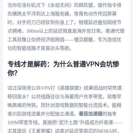
当你在洛杉矶点下《永劫无间》的跳跃键，操作指令得
先横跨太平洋到达上海服务器，等角色动作传回屏幕
时，对手的刀已经砍到你身上了。物理延迟叠加网络节
点拥堵，300ms以上的延迟简直是海外党日常。普通代理
工具就像让你挤经济舱跨国——慢且颠簸，专为游戏优
化的智能线路才是直达头等舱。
专线才是解药：为什么普通VPN会坑惨
你？
试过深夜用公共VPN打《英雄联盟》结果团战时突然漂
移回泉水？公共线路往往与海量用户共享带宽，就像早
晚高峰的地铁。而针对游戏数据的智能分流技术，能精
准识别游戏流量并分配独立通道。
番茄加速器
的独享
100M带宽专线，直接把“泥泞土路”升级成光纤高速——
尤其是玩《王者荣耀》这类对延迟零容忍的MOBA时，