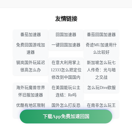
友情链接
番茄加速器
回国加速器
番茄回国加速器
免费回国游戏加
一键回国加速器
奇迹MU加速用什
速器
么比较好
钢岚国外玩延迟
在意大利用掌上
新加坡怎么玩七
很高怎么办
12333怎么把定位
人传奇：光与暗
修改到中国国内
之交战
海外玩魔兽世界
在美国能玩公主
怎么玩Dive欧服
怀旧服加速器
连结：Re吗
优酷有地区限制
国外怎么打反恐
在南非怎么玩王
吗
精英：全球攻势
者荣耀
下载App免费加速回国