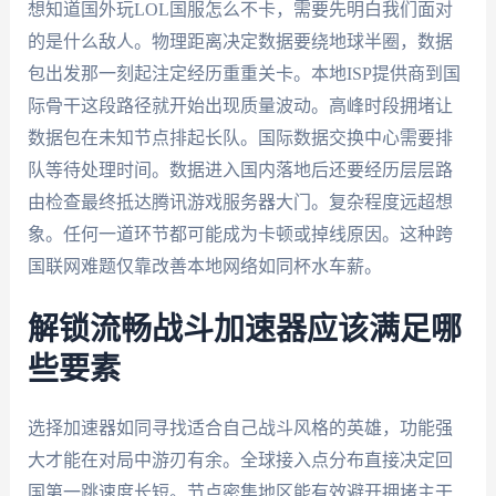
想知道国外玩LOL国服怎么不卡，需要先明白我们面对
的是什么敌人。物理距离决定数据要绕地球半圈，数据
包出发那一刻起注定经历重重关卡。本地ISP提供商到国
际骨干这段路径就开始出现质量波动。高峰时段拥堵让
数据包在未知节点排起长队。国际数据交换中心需要排
队等待处理时间。数据进入国内落地后还要经历层层路
由检查最终抵达腾讯游戏服务器大门。复杂程度远超想
象。任何一道环节都可能成为卡顿或掉线原因。这种跨
国联网难题仅靠改善本地网络如同杯水车薪。
解锁流畅战斗加速器应该满足哪
些要素
选择加速器如同寻找适合自己战斗风格的英雄，功能强
大才能在对局中游刃有余。全球接入点分布直接决定回
国第一跳速度长短。节点密集地区能有效避开拥堵主干