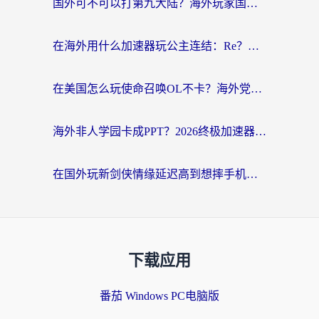
国外可不可以打第九大陆？海外玩家国服畅玩终极指南（附3大热门游戏解决妙招）
在海外用什么加速器玩公主连结：Re？老玩家亲测的稳定方案来了
在美国怎么玩使命召唤OL不卡？海外党亲测有效的国服游戏加速器指南
海外非人学园卡成PPT？2026终极加速器指南：从暗区突围到王国纪元，一篇搞定
在国外玩新剑侠情缘延迟高到想摔手机？海外玩家亲测有效的加速器选择指南
下载应用
番茄 Windows PC电脑版