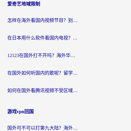
爱奇艺地域限制
怎样在海外看国内视频节目？别再踩坑！留学生和海外华人的专属解决方案
在日本用什么软件看国内电视？这篇攻略帮你告别地域限制
12123在国外打不开吗？海外华人亲测有效的回国加速方案
在国外如何听国内的歌呢？留学生亲测有效的回国加速方案
如何在国外看腾讯视频不受区域限制？留学生亲测有效的回国加速指南
游戏vpn回国
国外可不可以打第九大陆？海外玩家国服畅玩终极指南（附3大热门游戏解决妙招）