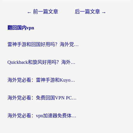
文
←
前一篇文章
后一篇文章
→
章
翻回国内vpn
导
航
雷神手游和回国好用吗？海外党亲测：选对加速器才能无缝刷剧打游戏
Quickback和旋风好用吗？海外华人亲测：选对回国加速器才能无缝看央视5
海外党必看：雷神手游和Kuyo好用吗？3款回国加速器实测+避坑指南
海外党必看：免费回国VPN PC真的能用？附国内高速VPN选择全攻略
海外党必看：vpn加速器免费体验？选对回国加速器才能无缝刷国内剧玩国服