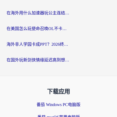
在海外用什么加速器玩公主连结：Re？老玩家亲测的稳定方案来了
在美国怎么玩使命召唤OL不卡？海外党亲测有效的国服游戏加速器指南
海外非人学园卡成PPT？2026终极加速器指南：从暗区突围到王国纪元，一篇搞定
在国外玩新剑侠情缘延迟高到想摔手机？海外玩家亲测有效的加速器选择指南
下载应用
番茄 Windows PC电脑版