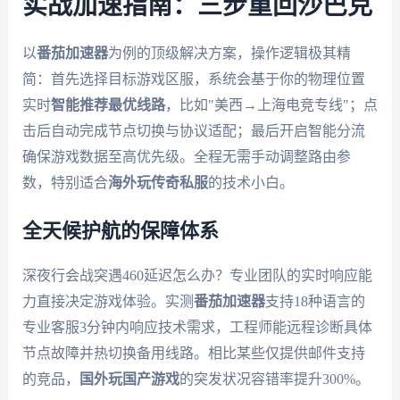
实战加速指南：三步重回沙巴克
以
番茄加速器
为例的顶级解决方案，操作逻辑极其精
简：首先选择目标游戏区服，系统会基于你的物理位置
实时
智能推荐最优线路
，比如"美西→上海电竞专线"；点
击后自动完成节点切换与协议适配；最后开启智能分流
确保游戏数据至高优先级。全程无需手动调整路由参
数，特别适合
海外玩传奇私服
的技术小白。
全天候护航的保障体系
深夜行会战突遇460延迟怎么办？专业团队的实时响应能
力直接决定游戏体验。实测
番茄加速器
支持18种语言的
专业客服3分钟内响应技术需求，工程师能远程诊断具体
节点故障并热切换备用线路。相比某些仅提供邮件支持
的竞品，
国外玩国产游戏
的突发状况容错率提升300%。