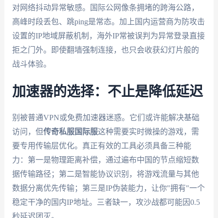
对网络抖动异常敏感。国际公网像条拥堵的跨海公路，
高峰时段丢包、跳ping是常态。加上国内运营商为防攻击
设置的IP地域屏蔽机制，海外IP常被误判为异常登录直接
拒之门外。即使翻墙强制连接，也只会收获幻灯片般的
战斗体验。
加速器的选择：不止是降低延迟
别被普通VPN或免费加速器迷惑。它们或许能解决基础
访问，但
传奇私服国际服
这种需要实时微操的游戏，需
要专用传输层优化。真正有效的工具必须具备三种能
力：第一是物理距离补偿，通过遍布中国的节点缩短数
据传输路径；第二是智能协议识别，将游戏流量与其他
数据分离优先传输；第三是IP伪装能力，让你"拥有"一个
稳定干净的国内IP地址。三者缺一，攻沙战都可能因0.5
秒延迟团灭。