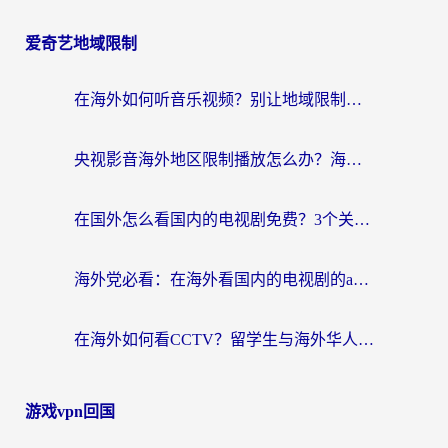
爱奇艺地域限制
在海外如何听音乐视频？别让地域限制挡住你的华语旋律
央视影音海外地区限制播放怎么办？海外华人必看的追剧自由指南
在国外怎么看国内的电视剧免费？3个关键步骤+1款靠谱加速器帮你搞定
海外党必看：在海外看国内的电视剧的app选对了吗？3步解决地域限制烦恼
在海外如何看CCTV？留学生与海外华人的实用回国加速指南
游戏vpn回国