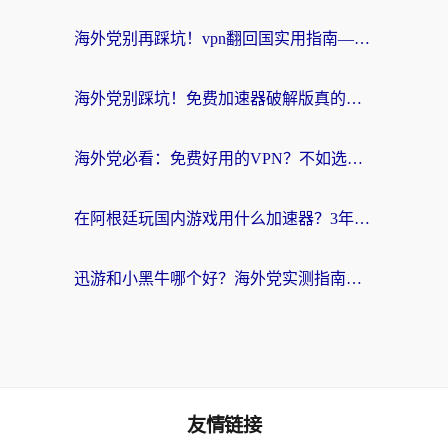
海外党别再踩坑！vpn翻回国实用指南——选对加速器，国内资源无缝用
海外党别踩坑！免费加速器破解版真的能用？教你无缝访问国内资源的正确姿势
海外党必看：免费好用的VPN？不如选对转国内加速器实现无缝追剧
在阿根廷玩国内游戏用什么加速器？3年海外党亲测实用指南
迅游和小黑牛哪个好？海外党实测指南，选对中国地址加速器才能无缝刷国内资源
友情链接