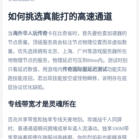
如何挑选真能打的高速通道
当
海外华人玩传奇
卡在比奇省时，首先要检查加速器的
节点质量。顶级服务商会标注节点物理位置而非虚拟数
量。优先选择拥有北京、上海、广州等游戏服务器所在
地物理节点的服务，物理延迟可压到80ms内。测试时别
只看延迟数值，用游戏内
传奇国际服延迟测试
功能实际
跑技能连招。若出现技能放空或怪物瞬移，说明存在底
层协议优化缺陷。
专线带宽才是灵魂所在
百兆共享带宽和独享专线天差地别。攻城战千人同屏
时，普通通道瞬间拥堵成单车道人流涌动。独享100M带
宽意味着即便在跨服战高峰期，你的烈焰斩也能精准劈