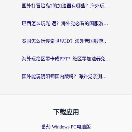
国外打冒险岛2的加速器有哪些？海外玩家国服畅玩全攻略（附实测推荐）
巴西怎么玩光·遇？海外党必看的国服游戏加速器选择指南（附3款热门游戏实测）
泰国怎么玩传奇世界3D？海外党国服游戏加速终极指南（附非洲欧洲热门游戏解决方案）
海外玩绝区零卡成PPT？绝区零加速器免费的推荐+实用技巧，附墨西哥玩谁是卧底美国玩和平精英攻略
国外能玩阴阳师国内版吗？海外党亲测有效的国服游戏加速指南
下载应用
番茄 Windows PC电脑版