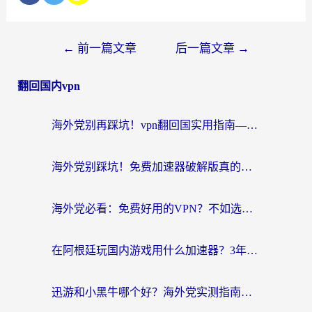
←
前一篇文章
后一篇文章
→
翻回国内vpn
海外党别再踩坑！vpn翻回国实用指南——选对加速器，国内资源无缝用
海外党别踩坑！免费加速器破解版真的能用？教你无缝访问国内资源的正确姿势
海外党必看：免费好用的VPN？不如选对转国内加速器实现无缝追剧
在阿根廷玩国内游戏用什么加速器？3年海外党亲测实用指南
迅游和小黑牛哪个好？海外党实测指南，选对中国地址加速器才能无缝刷国内资源