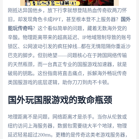
刚抵达异国他乡，放下行李就想登陆热血传奇砍两刀怀
旧，却发现角色卡成PPT，甚至根本登不上服务器？
国外
能玩传奇吗
？这个看似简单的问题，藏着无数海外党的
辛酸。物理距离带来的超高延迟、IP地域限制导致的账号
锁区、公网波动引发的疯狂掉线...都在无情阻隔你重返沙
巴克的脚步。但别绝望——问题核心在于跨国网络传输
的天然瓶颈，而一台真正专业的国服游戏加速器，就是
破局的钥匙。这份指南将直击痛点，拆解海外畅玩传奇
类国服游戏的底层逻辑，助你刀刀到肉不卡顿。
国外玩国服游戏的致命瓶颈
地理距离不是问题，网络距离才是杀手。当你从伦敦或
纽约访问上海服务器，数据包需要绕大半个地球，物理
延迟轻易超过200ms。更糟的是传奇这类老游戏服务器，