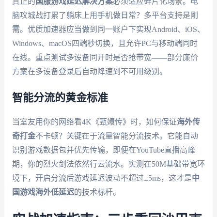
真正的
国服游戏延迟解决方案
必须适应碎片化场景。电
脑攻城战打累了躺床上用手机做日常？多平台支持是刚
需。优质加速器应当做到同一账户下实现Android、iOS、
Windows、macOS四端秒切换，且允许PC与移动端同时
在线。重点测试多设备同开时是否抢带宽——部分廉价
方案在多设备登录后自动降速到不可用级别。
智能分流的黄金标准
当室友用你的网络看4K《甄嬛传》时，如何保证
海外传
奇打金
不卡顿？关键在于流量智能分流技术。它能自动
识别游戏数据包并优先传输，即便在YouTube直播高峰
期，你的烈火剑法依然行云流水。实测在50M基础带宽环
境下，开启分流后游戏延迟波动不超过±5ms，这才是
中
国游戏海外低延迟
的技术标杆。