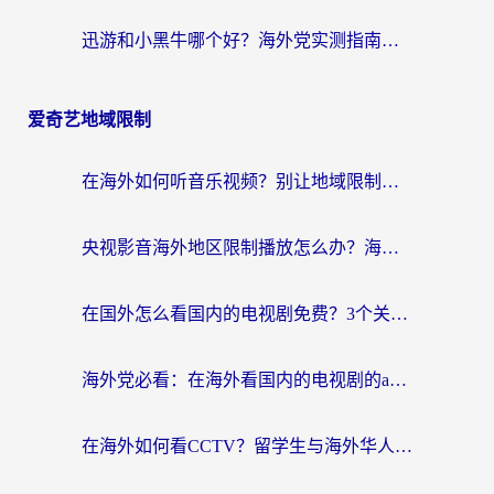
迅游和小黑牛哪个好？海外党实测指南，选对中国地址加速器才能无缝刷国内资源
爱奇艺地域限制
在海外如何听音乐视频？别让地域限制挡住你的华语旋律
央视影音海外地区限制播放怎么办？海外华人必看的追剧自由指南
在国外怎么看国内的电视剧免费？3个关键步骤+1款靠谱加速器帮你搞定
海外党必看：在海外看国内的电视剧的app选对了吗？3步解决地域限制烦恼
在海外如何看CCTV？留学生与海外华人的实用回国加速指南