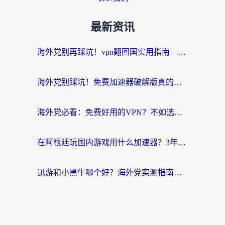
最新资讯
海外党别再踩坑！vpn翻回国实用指南——选对加速器，国内资源无缝用
海外党别踩坑！免费加速器破解版真的能用？教你无缝访问国内资源的正确姿势
海外党必看：免费好用的VPN？不如选对转国内加速器实现无缝追剧
在阿根廷玩国内游戏用什么加速器？3年海外党亲测实用指南
迅游和小黑牛哪个好？海外党实测指南，选对中国地址加速器才能无缝刷国内资源