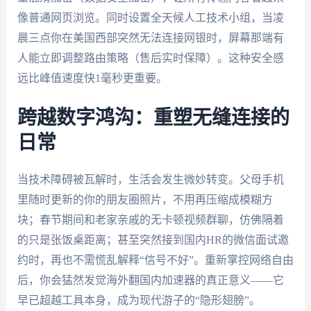
像普通网页浏览。同时设置全天候人工技术小组，当凌
晨三点你在美国西部突然无法连接网银时，屏幕那端有
人能立即调整路由策略（售后实时保障）。这种安全感
远比峰值速度快1毫秒更重要。
跨越数字鸿沟：重塑无缝连接的
日常
当技术障碍被瓦解时，生活会发生微妙转变。父母手机
里随时更新的你的朋友圈照片，不用再压缩成模糊方
块；春节期间和老家亲戚的无卡顿视频群聊，仿佛隔着
的只是张饭桌距离；甚至突然接到国内HR的微信面试邀
约时，再也不需慌乱解释“信号不好”。重新掌控网络自由
后，你会猛然发觉海外翻国内加速器的真正意义——它
早已超越工具本身，成为现代游子的“隐形翅膀”。