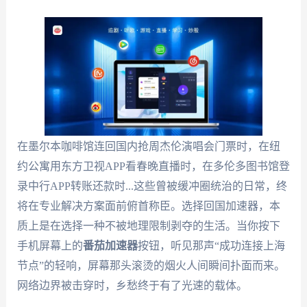
在墨尔本咖啡馆连回国内抢周杰伦演唱会门票时，在纽
约公寓用东方卫视APP看春晚直播时，在多伦多图书馆登
录中行APP转账还款时...这些曾被缓冲圈统治的日常，终
将在专业解决方案面前俯首称臣。选择回国加速器，本
质上是在选择一种不被地理限制剥夺的生活。当你按下
手机屏幕上的
番茄加速器
按钮，听见那声“成功连接上海
节点”的轻响，屏幕那头滚烫的烟火人间瞬间扑面而来。
网络边界被击穿时，乡愁终于有了光速的载体。