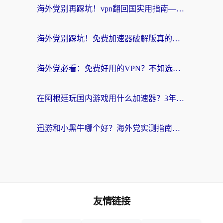
海外党别再踩坑！vpn翻回国实用指南——选对加速器，国内资源无缝用
海外党别踩坑！免费加速器破解版真的能用？教你无缝访问国内资源的正确姿势
海外党必看：免费好用的VPN？不如选对转国内加速器实现无缝追剧
在阿根廷玩国内游戏用什么加速器？3年海外党亲测实用指南
迅游和小黑牛哪个好？海外党实测指南，选对中国地址加速器才能无缝刷国内资源
友情链接