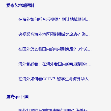
爱奇艺地域限制
在海外如何听音乐视频？别让地域限制挡住你的华语旋律
央视影音海外地区限制播放怎么办？海外华人必看的追剧自由指南
在国外怎么看国内的电视剧免费？3个关键步骤+1款靠谱加速器帮你搞定
海外党必看：在海外看国内的电视剧的app选对了吗？3步解决地域限制烦恼
在海外如何看CCTV？留学生与海外华人的实用回国加速指南
游戏vpn回国
国外打冒险岛2的加速器有哪些？海外玩家国服畅玩全攻略（附实测推荐）