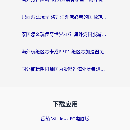
巴西怎么玩光·遇？海外党必看的国服游戏加速器选择指南（附3款热门游戏实测）
泰国怎么玩传奇世界3D？海外党国服游戏加速终极指南（附非洲欧洲热门游戏解决方案）
海外玩绝区零卡成PPT？绝区零加速器免费的推荐+实用技巧，附墨西哥玩谁是卧底美国玩和平精英攻略
国外能玩阴阳师国内版吗？海外党亲测有效的国服游戏加速指南
下载应用
番茄 Windows PC电脑版