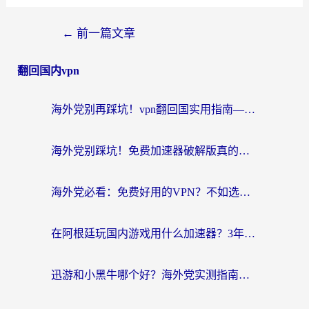
←
前一篇文章
翻回国内vpn
海外党别再踩坑！vpn翻回国实用指南——选对加速器，国内资源无缝用
海外党别踩坑！免费加速器破解版真的能用？教你无缝访问国内资源的正确姿势
海外党必看：免费好用的VPN？不如选对转国内加速器实现无缝追剧
在阿根廷玩国内游戏用什么加速器？3年海外党亲测实用指南
迅游和小黑牛哪个好？海外党实测指南，选对中国地址加速器才能无缝刷国内资源