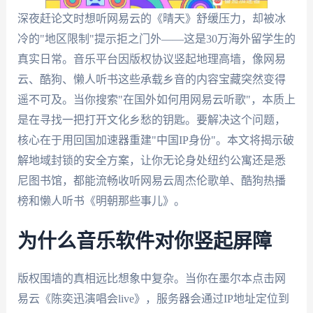
深夜赶论文时想听网易云的《晴天》舒缓压力，却被冰
冷的"地区限制"提示拒之门外——这是30万海外留学生的
真实日常。音乐平台因版权协议竖起地理高墙，像网易
云、酷狗、懒人听书这些承载乡音的内容宝藏突然变得
遥不可及。当你搜索"在国外如何用网易云听歌"，本质上
是在寻找一把打开文化乡愁的钥匙。要解决这个问题，
核心在于用回国加速器重建"中国IP身份"。本文将揭示破
解地域封锁的安全方案，让你无论身处纽约公寓还是悉
尼图书馆，都能流畅收听网易云周杰伦歌单、酷狗热播
榜和懒人听书《明朝那些事儿》。
为什么音乐软件对你竖起屏障
版权围墙的真相远比想象中复杂。当你在墨尔本点击网
易云《陈奕迅演唱会live》，服务器会通过IP地址定位到