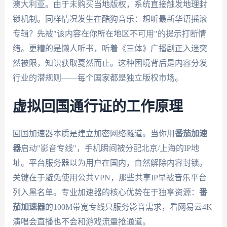
澳大利亚。由于未购买当地版权，系统直接触发地理封
锁机制。同样情况发生在酷狗音乐：想听最新华语摇滚
专辑？先被"该内容在你所在地区不可用"的提示打断情
绪。更糟的是懒人听书，听着《三体》广播剧正入迷突
然被限，知识获取戛然而止。这种困境背后是内容分发
行业的潜规则——每个国家都是独立版权市场。
虚拟回国通行证的工作原理
回国加速器本质是建立加密网络隧道。当你用
番茄加速
器
启动"影音专线"，手机瞬间被分配北京/上海的IP地
址。平台服务器以为用户在国内，自然解除内容封锁。
关键在于避免使用公共VPN，那些共享IP早被音乐平台
列入黑名单。专业加速器的核心优势在于独享资源：
番
茄加速器
的100M带宽专线只服务影音需求，看网易云4K
演唱会直播也不会和游戏流量抢通道。