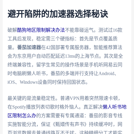
避开陷阱的加速器选择秘诀
破解
酷狗地区限制解决办法
不能靠碰运气。测试过16款
工具后发现，稳定需三个硬指标：首先是节点覆盖质
量。
番茄加速器
在42国部署专属服务器，智能推荐算法
会为东京用户自动匹配延迟13ms的上海节点。其次是全
终端兼容性，留学生常见的操作场景是手机听网易云同
时电脑刷懒人听书，番茄的多端并行支持让Android、
iOS、Windows设备同时保持回国状态。
最关键的是流量稳定性。普通VPN用着突然限速卡顿，
在Spotify播放列表切歌时格外恼人。真正解决
懒人听书地
区限制怎么办
的方案需要有专属通道：番茄的影音专线
实施智能分流，保证《甄嬛传有声书》持续缓冲时，网
页浏览数据走普通线路互不干扰。这种精细分工才能实