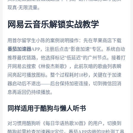
现真·无限流量。
网易云音乐解锁实战教学
用首尔留学生小陈的案例说明操作：先在苹果商店下载
番茄加速器
APP，注册后点击"影音加速"专区。系统自动
推荐最优链路，他选择标记"低延迟"的广州节点。接着打
开网易云搜索《林俊杰新歌》，此前灰暗的歌曲列表瞬
间亮起可播放图标。整个过程耗时18秒，关键在于加速
器启动后不退出——后台保持加密连接，切到微信回消
息再返回仍持续播放。
同样适用于酷狗与懒人听书
对习惯用酷狗听《每日华语热歌30首》的用户，切换到
酷狗前需检查加速器IP定位。番茄APP内嵌的IP检测工具