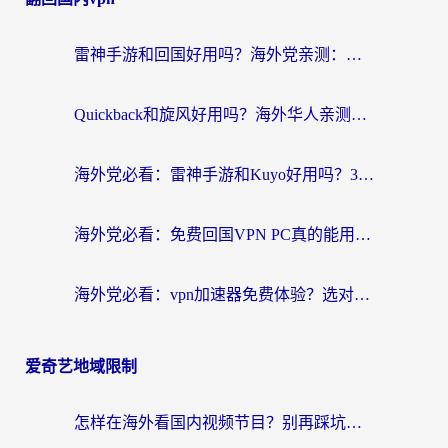
雷神手游和回国好用吗？海外党亲测：选对加速器才能无缝刷剧打游戏
Quickback和旋风好用吗？海外华人亲测：选对回国加速器才能无缝看央视5
海外党必看：雷神手游和Kuyo好用吗？3款回国加速器实测+避坑指南
海外党必看：免费回国VPN PC真的能用？附国内高速VPN选择全攻略
海外党必看：vpn加速器免费体验？选对回国加速器才能无缝刷国内剧玩国服
爱奇艺地域限制
怎样在海外看国内视频节目？别再踩坑！留学生和海外华人的专属解决方案