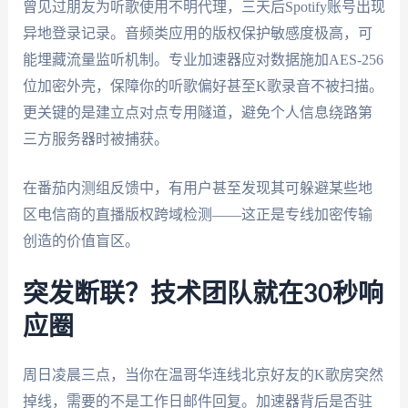
曾见过朋友为听歌使用不明代理，三天后Spotify账号出现
异地登录记录。音频类应用的版权保护敏感度极高，可
能埋藏流量监听机制。专业加速器应对数据施加AES-256
位加密外壳，保障你的听歌偏好甚至K歌录音不被扫描。
更关键的是建立点对点专用隧道，避免个人信息绕路第
三方服务器时被捕获。
在番茄内测组反馈中，有用户甚至发现其可躲避某些地
区电信商的直播版权跨域检测——这正是专线加密传输
创造的价值盲区。
突发断联？技术团队就在30秒响
应圈
周日凌晨三点，当你在温哥华连线北京好友的K歌房突然
掉线，需要的不是工作日邮件回复。加速器背后是否驻