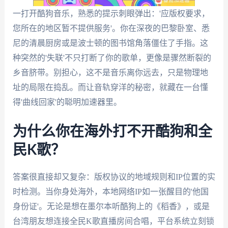
一打开酷狗音乐，熟悉的提示刺眼弹出：'应版权要求，
您所在的地区暂不提供服务'。你在深夜的巴黎卧室、悉
尼的清晨厨房或是波士顿的图书馆角落僵住了手指。这
种突然的'失联'不只打断了你的歌单，更像是骤然断裂的
乡音脐带。别担心，这不是音乐离你远去，只是物理地
址的局限在捣乱。而让音轨穿洋的秘密，就藏在一台懂
得'曲线回家'的聪明加速器里。
为什么你在海外打不开酷狗和全
民K歌？
答案很直接却又复杂：版权协议的地域规则和IP位置的实
时检测。当你身处海外，本地网络IP如一张醒目的'他国
身份证'。无论是想在墨尔本听酷狗上的《稻香》，或是
台湾朋友想连接全民K歌直播房间合唱，平台系统立刻锁