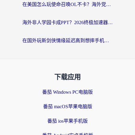
在美国怎么玩使命召唤OL不卡？海外党亲测有效的国服游戏加速器指南
海外非人学园卡成PPT？2026终极加速器指南：从暗区突围到王国纪元，一篇搞定
在国外玩新剑侠情缘延迟高到想摔手机？海外玩家亲测有效的加速器选择指南
下载应用
番茄 Windows PC电脑版
番茄 macOS苹果电脑版
番茄 ios苹果手机版