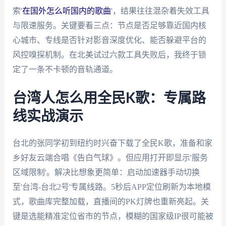
索'
在国外怎么听国内的歌曲
'，结果往往混杂着失效工具
与限速服务。关键要看三点：节点是否足够靠近国内核
心城市、专线是否针对影音深度优化、能否躲避平台的
风控嗅探机制。在北美试过六款工具失败后，我终于锁
定了一条不卡顿的音轨通道。
台湾人怎么用全民K歌：专属路
线实战演示
台北的张同学初到纽约时兴奋下载了全民K歌，准备和家
乡好友云端合唱《告白气球》。但应用打开即显示'服务
区域限制'。解决比想象更简单：启动加速器手动切换
至'台湾-台北2号'专属线路。5秒后APP定位刷新为本地模
式，歌曲库完整加载，直播间的PK灯牌也重新亮起。关
键是选能精准定位省市的节点，模糊的国家级IP很可能被