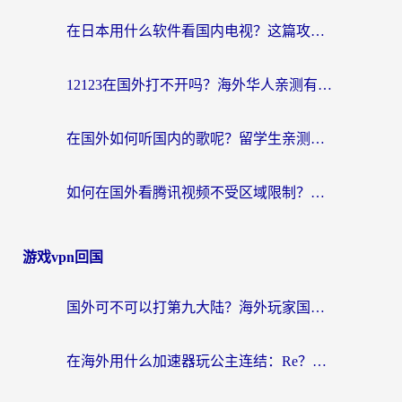
在日本用什么软件看国内电视？这篇攻略帮你告别地域限制
12123在国外打不开吗？海外华人亲测有效的回国加速方案
在国外如何听国内的歌呢？留学生亲测有效的回国加速方案
如何在国外看腾讯视频不受区域限制？留学生亲测有效的回国加速指南
游戏vpn回国
国外可不可以打第九大陆？海外玩家国服畅玩终极指南（附3大热门游戏解决妙招）
在海外用什么加速器玩公主连结：Re？老玩家亲测的稳定方案来了