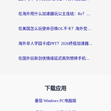
在海外用什么加速器玩公主连结：Re？老玩家亲测的稳定方案来了
在美国怎么玩使命召唤OL不卡？海外党亲测有效的国服游戏加速器指南
海外非人学园卡成PPT？2026终极加速器指南：从暗区突围到王国纪元，一篇搞定
在国外玩新剑侠情缘延迟高到想摔手机？海外玩家亲测有效的加速器选择指南
下载应用
番茄 Windows PC电脑版