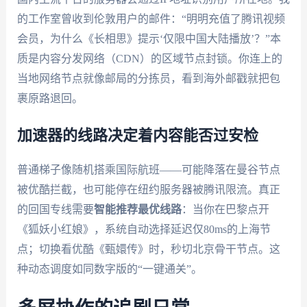
的工作室曾收到伦敦用户的邮件：“明明充值了腾讯视频
会员，为什么《长相思》提示‘仅限中国大陆播放’？”本
质是内容分发网络（CDN）的区域节点封锁。你连上的
当地网络节点就像邮局的分拣员，看到海外邮戳就把包
裹原路退回。
加速器的线路决定着内容能否过安检
普通梯子像随机搭乘国际航班——可能降落在曼谷节点
被优酷拦截，也可能停在纽约服务器被腾讯限流。真正
的回国专线需要
智能推荐最优线路
：当你在巴黎点开
《狐妖小红娘》，系统自动选择延迟仅80ms的上海节
点；切换看优酷《甄嬛传》时，秒切北京骨干节点。这
种动态调度如同数字版的“一键通关”。