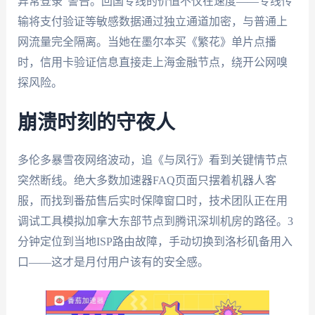
异常登录”警告。回国专线的价值不仅在速度——
专线传
输
将支付验证等敏感数据通过独立通道加密，与普通上
网流量完全隔离。当她在墨尔本买《繁花》单片点播
时，信用卡验证信息直接走上海金融节点，绕开公网嗅
探风险。
崩溃时刻的守夜人
多伦多暴雪夜网络波动，追《与凤行》看到关键情节点
突然断线。绝大多数加速器FAQ页面只摆着机器人客
服，而找到番茄
售后实时保障
窗口时，技术团队正在用
调试工具模拟加拿大东部节点到腾讯深圳机房的路径。3
分钟定位到当地ISP路由故障，手动切换到洛杉矶备用入
口——这才是月付用户该有的安全感。