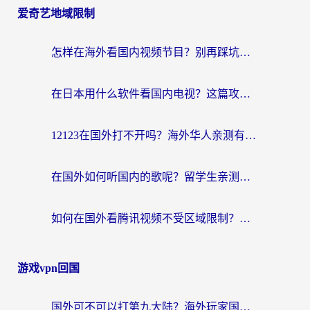
爱奇艺地域限制
怎样在海外看国内视频节目？别再踩坑！留学生和海外华人的专属解决方案
在日本用什么软件看国内电视？这篇攻略帮你告别地域限制
12123在国外打不开吗？海外华人亲测有效的回国加速方案
在国外如何听国内的歌呢？留学生亲测有效的回国加速方案
如何在国外看腾讯视频不受区域限制？留学生亲测有效的回国加速指南
游戏vpn回国
国外可不可以打第九大陆？海外玩家国服畅玩终极指南（附3大热门游戏解决妙招）