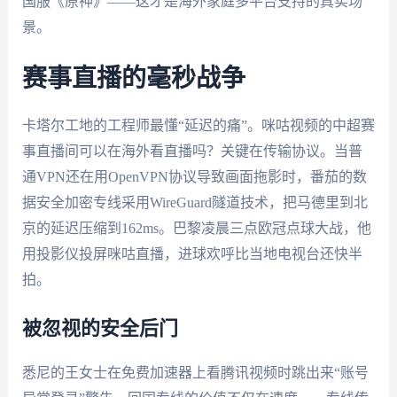
国服《原神》——这才是海外家庭
多平台支持
的真实场
景。
赛事直播的毫秒战争
卡塔尔工地的工程师最懂“延迟的痛”。咪咕视频的中超赛
事直播间
可以在海外看直播吗
？关键在传输协议。当普
通VPN还在用OpenVPN协议导致画面拖影时，番茄的
数
据安全加密
专线采用WireGuard隧道技术，把马德里到北
京的延迟压缩到162ms。巴黎凌晨三点欧冠点球大战，他
用投影仪投屏咪咕直播，进球欢呼比当地电视台还快半
拍。
被忽视的安全后门
悉尼的王女士在免费加速器上看腾讯视频时跳出来“账号