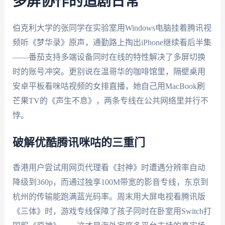
多屏协作的追剧日常
伯克利大学的张同学在实验室用Windows电脑挂着腾讯视
频听《梦华录》原声，通勤路上掏出iPhone继续看后半集
——番茄支持
多端设备同时在线
的特性解决了多屏切换
时的账号冲突。更别说在温哥华的咖啡馆里，隔壁桌用
安卓平板看咪咕视频的女排直播，她自己用MacBook刷
芒果TV的《声生不息》，两条专线在公共网络里并行不
悖。
破解优酷腾讯咪咕的三重门
香港用户尝试用网页代理看《封神》时遭遇分辨率自动
降级到360p，而通过
独享100M带宽
的影音专线，东京到
杭州的传输能跑满蓝光码率。周末用大屏电视看腾讯版
《三体》时，游戏专线保障了孩子同时在卧室用Switch打