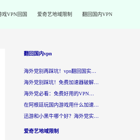
游戏VPN回国
爱奇艺地域限制
翻回国内VPN
翻回国内vpn
海外党别再踩坑！vpn翻回国实用指南——选对加速器，国内资源无缝用
海外党别踩坑！免费加速器破解版真的能用？教你无缝访问国内资源的正确姿势
海外党必看：免费好用的VPN？不如选对转国内加速器实现无缝追剧
在阿根廷玩国内游戏用什么加速器？3年海外党亲测实用指南
迅游和小黑牛哪个好？海外党实测指南，选对中国地址加速器才能无缝刷国内资源
爱奇艺地域限制