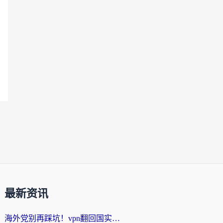
最新资讯
海外党别再踩坑！vpn翻回国实用指南——选对加速器，国内资源无缝用