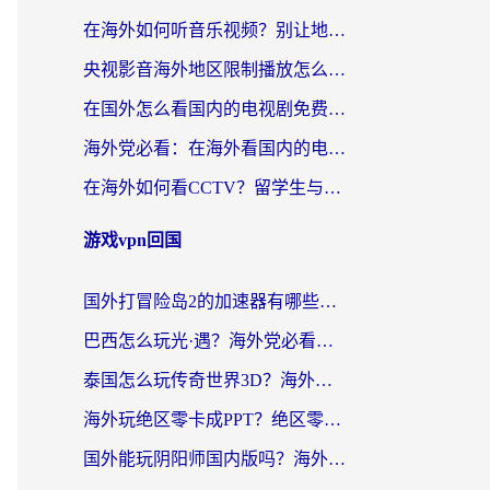
在海外如何听音乐视频？别让地域限制挡住你的华语旋律
央视影音海外地区限制播放怎么办？海外华人必看的追剧自由指南
在国外怎么看国内的电视剧免费？3个关键步骤+1款靠谱加速器帮你搞定
海外党必看：在海外看国内的电视剧的app选对了吗？3步解决地域限制烦恼
在海外如何看CCTV？留学生与海外华人的实用回国加速指南
游戏vpn回国
国外打冒险岛2的加速器有哪些？海外玩家国服畅玩全攻略（附实测推荐）
巴西怎么玩光·遇？海外党必看的国服游戏加速器选择指南（附3款热门游戏实测）
泰国怎么玩传奇世界3D？海外党国服游戏加速终极指南（附非洲欧洲热门游戏解决方案）
海外玩绝区零卡成PPT？绝区零加速器免费的推荐+实用技巧，附墨西哥玩谁是卧底美国玩和平精英攻略
国外能玩阴阳师国内版吗？海外党亲测有效的国服游戏加速指南