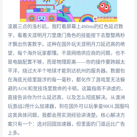
凌晨三点的洛杉矶，我盯着屏幕上460ms的红色延迟数
字，看着天涯明月刀里唐门角色的技能按下去整整两秒
才飘出伤害数字。这种在国外玩天涯明月刀延迟高的绝
望，每个海外玩家都懂。不是网络供应商的问题，也不
是电脑配置不够，而是物理距离——你的操作要跨越太
平洋，绕过大半个地球才能到达杭州的服务器。数据包
在海底光缆里跋涉的每一毫秒，都化作了游戏里无法躲
避的AOE和竞技场里致命的卡顿。这篇指南不讲虚的，
直接告诉你为什么延迟高，以及怎么彻底解决。从澳洲
玩激战2用什么加速器，到在国外可以玩拳皇98OL国服吗
这类具体问题，我都会用实测经验讲清楚。核心解决方
案只有一个：选对回国加速器，但里面的门道远比广告
上多。