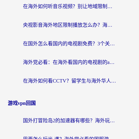
在海外如何听音乐视频？别让地域限制挡住你的华语旋律
央视影音海外地区限制播放怎么办？海外华人必看的追剧自由指南
在国外怎么看国内的电视剧免费？3个关键步骤+1款靠谱加速器帮你搞定
海外党必看：在海外看国内的电视剧的app选对了吗？3步解决地域限制烦恼
在海外如何看CCTV？留学生与海外华人的实用回国加速指南
游戏vpn回国
国外打冒险岛2的加速器有哪些？海外玩家国服畅玩全攻略（附实测推荐）