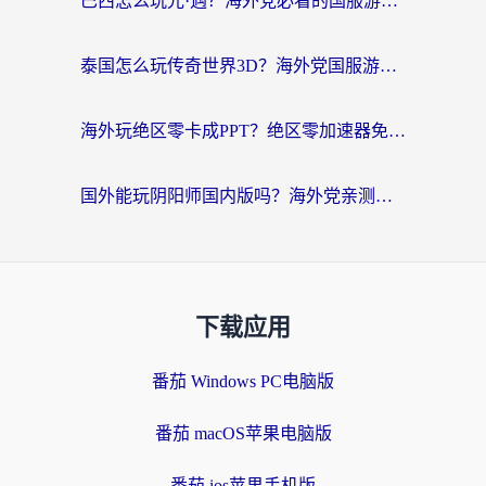
巴西怎么玩光·遇？海外党必看的国服游戏加速器选择指南（附3款热门游戏实测）
泰国怎么玩传奇世界3D？海外党国服游戏加速终极指南（附非洲欧洲热门游戏解决方案）
海外玩绝区零卡成PPT？绝区零加速器免费的推荐+实用技巧，附墨西哥玩谁是卧底美国玩和平精英攻略
国外能玩阴阳师国内版吗？海外党亲测有效的国服游戏加速指南
下载应用
番茄 Windows PC电脑版
番茄 macOS苹果电脑版
番茄 ios苹果手机版