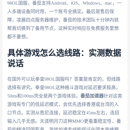
98OL国服，番茄支持Android、iOS、Windows、mac，一
人多端设备同时用，一个账号全搞定。最后是售后保
障，凌晨四点服务器维护，番茄的技术团队十分钟内就
帮我切换到了备用节点，这种实时响应在免费服务里想
都不要想。
具体游戏怎么选线路：实测数据
说话
在国外可以玩拳皇98OL国服吗？答案是肯定的，但线路
选择有讲究。拳皇98OL这种格斗游戏对延迟要求极高，
50ms和100ms完全是两个游戏体验。
番茄加速器
针对这类
游戏有专门的低延迟模式，会优先选择香港或台湾的入
口节点。实测从悉尼连接，延迟稳定在45ms左右，连招
输入几乎无感。天涯明月刀这种MMO更看重稳定性，番
茄的精选回国影音、游戏加速专线能保证在团本高峰期