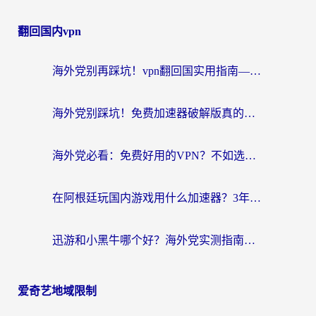
翻回国内vpn
海外党别再踩坑！vpn翻回国实用指南——选对加速器，国内资源无缝用
海外党别踩坑！免费加速器破解版真的能用？教你无缝访问国内资源的正确姿势
海外党必看：免费好用的VPN？不如选对转国内加速器实现无缝追剧
在阿根廷玩国内游戏用什么加速器？3年海外党亲测实用指南
迅游和小黑牛哪个好？海外党实测指南，选对中国地址加速器才能无缝刷国内资源
爱奇艺地域限制