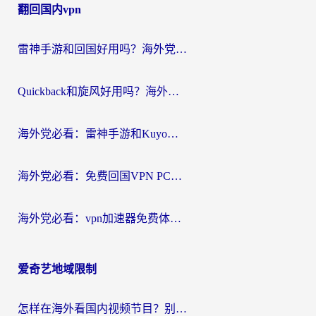
翻回国内vpn
导
航
雷神手游和回国好用吗？海外党亲测：选对加速器才能无缝刷剧打游戏
Quickback和旋风好用吗？海外华人亲测：选对回国加速器才能无缝看央视5
海外党必看：雷神手游和Kuyo好用吗？3款回国加速器实测+避坑指南
海外党必看：免费回国VPN PC真的能用？附国内高速VPN选择全攻略
海外党必看：vpn加速器免费体验？选对回国加速器才能无缝刷国内剧玩国服
爱奇艺地域限制
怎样在海外看国内视频节目？别再踩坑！留学生和海外华人的专属解决方案