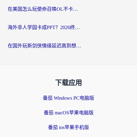
在美国怎么玩使命召唤OL不卡？海外党亲测有效的国服游戏加速器指南
海外非人学园卡成PPT？2026终极加速器指南：从暗区突围到王国纪元，一篇搞定
在国外玩新剑侠情缘延迟高到想摔手机？海外玩家亲测有效的加速器选择指南
下载应用
番茄 Windows PC电脑版
番茄 macOS苹果电脑版
番茄 ios苹果手机版