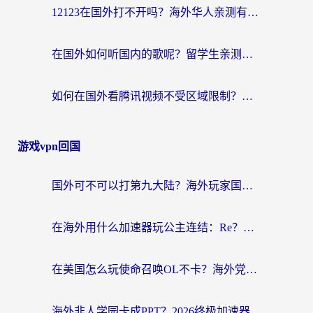
12123在国外打不开吗？海外华人亲测有效的回国加速方案
在国外如何听国内的歌呢？留学生亲测有效的回国加速方案
如何在国外看腾讯视频不受区域限制？留学生亲测有效的回国加速指南
游戏vpn回国
国外可不可以打第九大陆？海外玩家国服畅玩终极指南（附3大热门游戏解决妙招）
在海外用什么加速器玩公主连结：Re？老玩家亲测的稳定方案来了
在美国怎么玩使命召唤OL不卡？海外党亲测有效的国服游戏加速器指南
海外非人学园卡成PPT？2026终极加速器指南：从暗区突围到王国纪元，一篇搞定