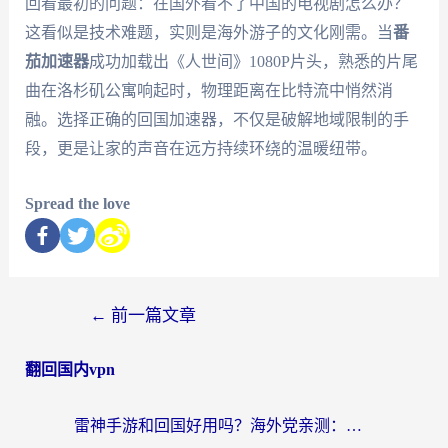
回看最初的问题：在国外看不了中国的电视剧怎么办？
这看似是技术难题，实则是海外游子的文化刚需。当
番
茄加速器
成功加载出《人世间》1080P片头，熟悉的片尾
曲在洛杉矶公寓响起时，物理距离在比特流中悄然消
融。选择正确的回国加速器，不仅是破解地域限制的手
段，更是让家的声音在远方持续环绕的温暖纽带。
Spread the love
←
前一篇文章
翻回国内vpn
雷神手游和回国好用吗？海外党亲测：选对加速器才能无缝刷剧打游戏