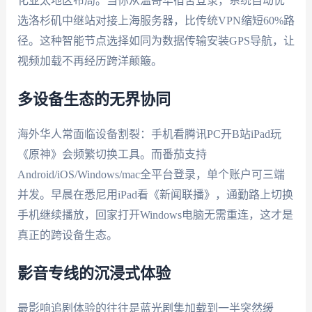
化亚太地区布局。当你从温哥华宿舍登录，系统自动优
选洛杉矶中继站对接上海服务器，比传统VPN缩短60%路
径。这种智能节点选择如同为数据传输安装GPS导航，让
视频加载不再经历跨洋颠簸。
多设备生态的无界协同
海外华人常面临设备割裂：手机看腾讯PC开B站iPad玩
《原神》会频繁切换工具。而番茄支持
Android/iOS/Windows/mac全平台登录，单个账户可三端
并发。早晨在悉尼用iPad看《新闻联播》，通勤路上切换
手机继续播放，回家打开Windows电脑无需重连，这才是
真正的跨设备生态。
影音专线的沉浸式体验
最影响追剧体验的往往是蓝光剧集加载到一半突然缓