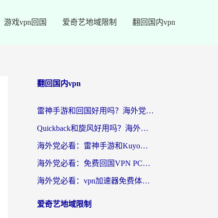
游戏vpn回国
爱奇艺地域限制
翻回国内vpn
翻回国内vpn
雷神手游和回国好用吗？海外党亲测：选对加速器才能无缝刷剧打游戏
Quickback和旋风好用吗？海外华人亲测：选对回国加速器才能无缝看央视5
海外党必看：雷神手游和Kuyo好用吗？3款回国加速器实测+避坑指南
海外党必看：免费回国VPN PC真的能用？附国内高速VPN选择全攻略
海外党必看：vpn加速器免费体验？选对回国加速器才能无缝刷国内剧玩国服
爱奇艺地域限制