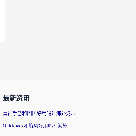
最新资讯
雷神手游和回国好用吗？海外党亲测：选对加速器才能无缝刷剧打游戏
Quickback和旋风好用吗？海外华人亲测：选对回国加速器才能无缝看央视5