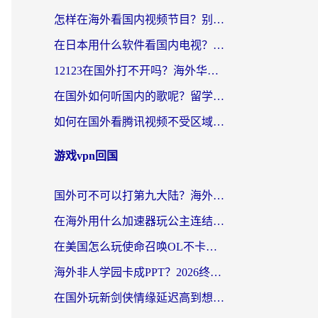
怎样在海外看国内视频节目？别再踩坑！留学生和海外华人的专属解决方案
在日本用什么软件看国内电视？这篇攻略帮你告别地域限制
12123在国外打不开吗？海外华人亲测有效的回国加速方案
在国外如何听国内的歌呢？留学生亲测有效的回国加速方案
如何在国外看腾讯视频不受区域限制？留学生亲测有效的回国加速指南
游戏vpn回国
国外可不可以打第九大陆？海外玩家国服畅玩终极指南（附3大热门游戏解决妙招）
在海外用什么加速器玩公主连结：Re？老玩家亲测的稳定方案来了
在美国怎么玩使命召唤OL不卡？海外党亲测有效的国服游戏加速器指南
海外非人学园卡成PPT？2026终极加速器指南：从暗区突围到王国纪元，一篇搞定
在国外玩新剑侠情缘延迟高到想摔手机？海外玩家亲测有效的加速器选择指南