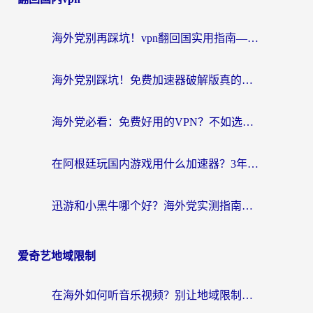
海外党别再踩坑！vpn翻回国实用指南——选对加速器，国内资源无缝用
海外党别踩坑！免费加速器破解版真的能用？教你无缝访问国内资源的正确姿势
海外党必看：免费好用的VPN？不如选对转国内加速器实现无缝追剧
在阿根廷玩国内游戏用什么加速器？3年海外党亲测实用指南
迅游和小黑牛哪个好？海外党实测指南，选对中国地址加速器才能无缝刷国内资源
爱奇艺地域限制
在海外如何听音乐视频？别让地域限制挡住你的华语旋律