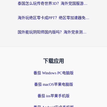
泰国怎么玩传奇世界3D？海外党国服游戏加速终极指南（附非洲欧洲热门游戏解决方案）
海外玩绝区零卡成PPT？绝区零加速器免费的推荐+实用技巧，附墨西哥玩谁是卧底美国玩和平精英攻略
国外能玩阴阳师国内版吗？海外党亲测有效的国服游戏加速指南
下载应用
番茄 Windows PC电脑版
番茄 macOS苹果电脑版
番茄 ios苹果手机版