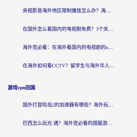
央视影音海外地区限制播放怎么办？海外华人必看的追剧自由指南
在国外怎么看国内的电视剧免费？3个关键步骤+1款靠谱加速器帮你搞定
海外党必看：在海外看国内的电视剧的app选对了吗？3步解决地域限制烦恼
在海外如何看CCTV？留学生与海外华人的实用回国加速指南
游戏vpn回国
国外打冒险岛2的加速器有哪些？海外玩家国服畅玩全攻略（附实测推荐）
巴西怎么玩光·遇？海外党必看的国服游戏加速器选择指南（附3款热门游戏实测）