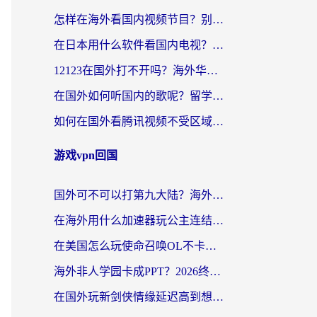
怎样在海外看国内视频节目？别再踩坑！留学生和海外华人的专属解决方案
在日本用什么软件看国内电视？这篇攻略帮你告别地域限制
12123在国外打不开吗？海外华人亲测有效的回国加速方案
在国外如何听国内的歌呢？留学生亲测有效的回国加速方案
如何在国外看腾讯视频不受区域限制？留学生亲测有效的回国加速指南
游戏vpn回国
国外可不可以打第九大陆？海外玩家国服畅玩终极指南（附3大热门游戏解决妙招）
在海外用什么加速器玩公主连结：Re？老玩家亲测的稳定方案来了
在美国怎么玩使命召唤OL不卡？海外党亲测有效的国服游戏加速器指南
海外非人学园卡成PPT？2026终极加速器指南：从暗区突围到王国纪元，一篇搞定
在国外玩新剑侠情缘延迟高到想摔手机？海外玩家亲测有效的加速器选择指南