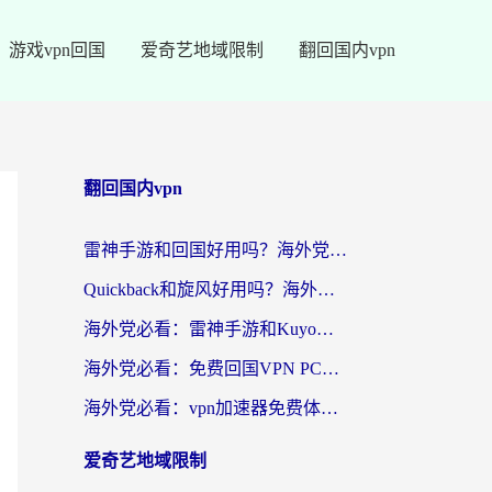
游戏vpn回国
爱奇艺地域限制
翻回国内vpn
翻回国内vpn
雷神手游和回国好用吗？海外党亲测：选对加速器才能无缝刷剧打游戏
Quickback和旋风好用吗？海外华人亲测：选对回国加速器才能无缝看央视5
海外党必看：雷神手游和Kuyo好用吗？3款回国加速器实测+避坑指南
海外党必看：免费回国VPN PC真的能用？附国内高速VPN选择全攻略
海外党必看：vpn加速器免费体验？选对回国加速器才能无缝刷国内剧玩国服
爱奇艺地域限制