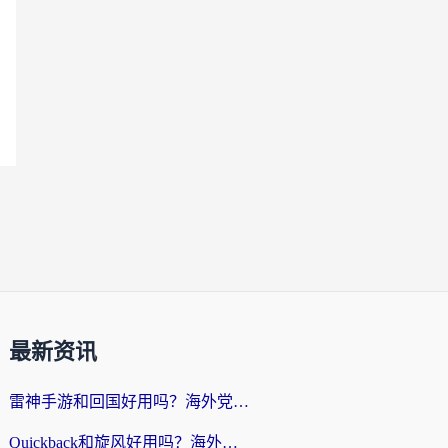
最新资讯
雷神手游和回国好用吗？海外党亲测：选对加速器才能无缝刷剧打游戏
Quickback和旋风好用吗？海外华人亲测：选对回国加速器才能无缝看央视5