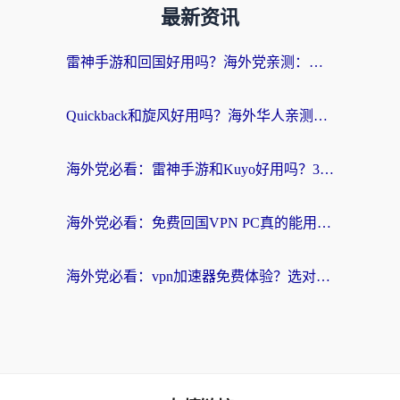
最新资讯
雷神手游和回国好用吗？海外党亲测：选对加速器才能无缝刷剧打游戏
Quickback和旋风好用吗？海外华人亲测：选对回国加速器才能无缝看央视5
海外党必看：雷神手游和Kuyo好用吗？3款回国加速器实测+避坑指南
海外党必看：免费回国VPN PC真的能用？附国内高速VPN选择全攻略
海外党必看：vpn加速器免费体验？选对回国加速器才能无缝刷国内剧玩国服