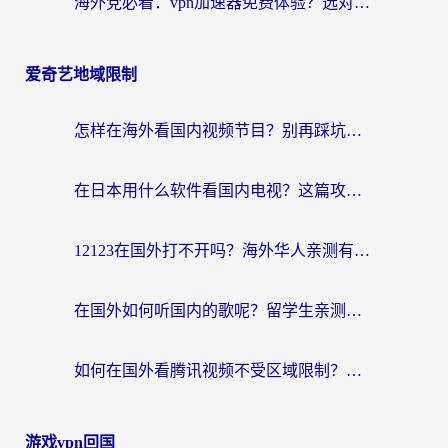
海外党必看：vpn加速器免费体验？选对回国加速器才能无缝刷国内剧玩国服
爱奇艺地域限制
怎样在海外看国内视频节目？别再踩坑！留学生和海外华人的专属解决方案
在日本用什么软件看国内电视？这篇攻略帮你告别地域限制
12123在国外打不开吗？海外华人亲测有效的回国加速方案
在国外如何听国内的歌呢？留学生亲测有效的回国加速方案
如何在国外看腾讯视频不受区域限制？留学生亲测有效的回国加速指南
游戏vpn回国