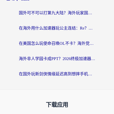
国外可不可以打第九大陆？海外玩家国服畅玩终极指南（附3大热门游戏解决妙招）
在海外用什么加速器玩公主连结：Re？老玩家亲测的稳定方案来了
在美国怎么玩使命召唤OL不卡？海外党亲测有效的国服游戏加速器指南
海外非人学园卡成PPT？2026终极加速器指南：从暗区突围到王国纪元，一篇搞定
在国外玩新剑侠情缘延迟高到想摔手机？海外玩家亲测有效的加速器选择指南
下载应用