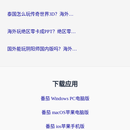
泰国怎么玩传奇世界3D？海外党国服游戏加速终极指南（附非洲欧洲热门游戏解决方案）
海外玩绝区零卡成PPT？绝区零加速器免费的推荐+实用技巧，附墨西哥玩谁是卧底美国玩和平精英攻略
国外能玩阴阳师国内版吗？海外党亲测有效的国服游戏加速指南
下载应用
番茄 Windows PC电脑版
番茄 macOS苹果电脑版
番茄 ios苹果手机版