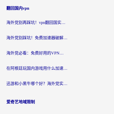
章
翻回国内vpn
导
航
海外党别再踩坑！vpn翻回国实用指南——选对加速器，国内资源无缝用
海外党别踩坑！免费加速器破解版真的能用？教你无缝访问国内资源的正确姿势
海外党必看：免费好用的VPN？不如选对转国内加速器实现无缝追剧
在阿根廷玩国内游戏用什么加速器？3年海外党亲测实用指南
迅游和小黑牛哪个好？海外党实测指南，选对中国地址加速器才能无缝刷国内资源
爱奇艺地域限制