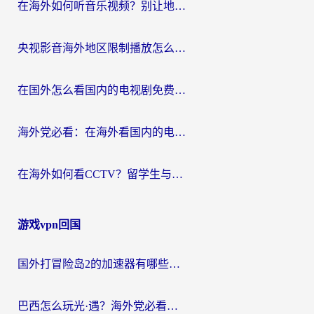
在海外如何听音乐视频？别让地域限制挡住你的华语旋律
央视影音海外地区限制播放怎么办？海外华人必看的追剧自由指南
在国外怎么看国内的电视剧免费？3个关键步骤+1款靠谱加速器帮你搞定
海外党必看：在海外看国内的电视剧的app选对了吗？3步解决地域限制烦恼
在海外如何看CCTV？留学生与海外华人的实用回国加速指南
游戏vpn回国
国外打冒险岛2的加速器有哪些？海外玩家国服畅玩全攻略（附实测推荐）
巴西怎么玩光·遇？海外党必看的国服游戏加速器选择指南（附3款热门游戏实测）