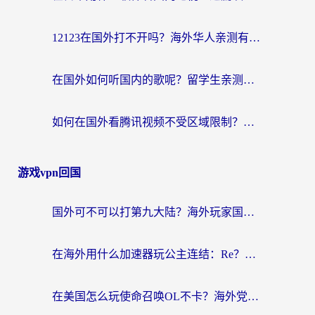
12123在国外打不开吗？海外华人亲测有效的回国加速方案
在国外如何听国内的歌呢？留学生亲测有效的回国加速方案
如何在国外看腾讯视频不受区域限制？留学生亲测有效的回国加速指南
游戏vpn回国
国外可不可以打第九大陆？海外玩家国服畅玩终极指南（附3大热门游戏解决妙招）
在海外用什么加速器玩公主连结：Re？老玩家亲测的稳定方案来了
在美国怎么玩使命召唤OL不卡？海外党亲测有效的国服游戏加速器指南