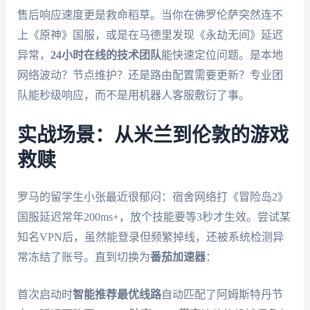
售后响应速度更是救命稻草。当你在佛罗伦萨突然连不
上《原神》国服，或是在马德里发现《永劫无间》延迟
异常，
24小时在线的技术团队
能快速定位问题。是本地
网络波动？节点维护？还是路由配置需要更新？专业团
队能秒级响应，而不是用机器人客服敷衍了事。
实战场景：从米兰到伦敦的游戏
救赎
罗马的留学生小张最近很郁闷：宿舍网络打《冒险岛2》
国服延迟常年200ms+，放个技能要等3秒才生效。尝试某
知名VPN后，虽然能登录但频繁掉线，还被系统检测异
常冻结了账号。直到切换为
番茄加速器
：
首次启动时
智能推荐最优线路
自动匹配了阿姆斯特丹节