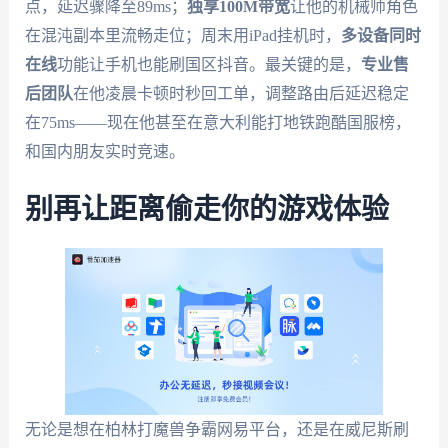
点，延迟骤降至89ms；
独享100M带宽
让他的机械师角色
在混沌副本里流畅走位；周末用iPad挂机时，
多设备同时
在线
功能让手机也能刷国区抖音。最关键的是，
专业售
后团队
在他凌晨卡顿时秒回工单，调整路由后延迟稳定
在75ms——现在他甚至在意大利能打地铁跑酷国服榜，
和国内朋友实时竞速。
别再让距离偷走你的游戏体验
无论是想在柏林打魔兽争霸网易平台，还是在威尼斯刷