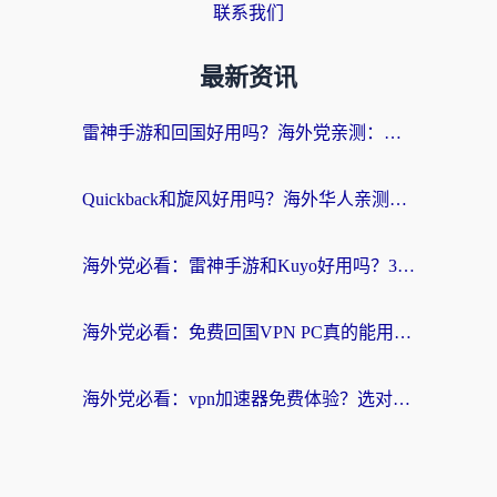
联系我们
最新资讯
雷神手游和回国好用吗？海外党亲测：选对加速器才能无缝刷剧打游戏
Quickback和旋风好用吗？海外华人亲测：选对回国加速器才能无缝看央视5
海外党必看：雷神手游和Kuyo好用吗？3款回国加速器实测+避坑指南
海外党必看：免费回国VPN PC真的能用？附国内高速VPN选择全攻略
海外党必看：vpn加速器免费体验？选对回国加速器才能无缝刷国内剧玩国服