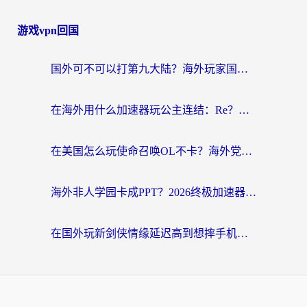
游戏vpn回国
国外可不可以打第九大陆？海外玩家国服畅玩终极指南（附3大热门游戏解决妙招）
在海外用什么加速器玩公主连结：Re？老玩家亲测的稳定方案来了
在美国怎么玩使命召唤OL不卡？海外党亲测有效的国服游戏加速器指南
海外非人学园卡成PPT？2026终极加速器指南：从暗区突围到王国纪元，一篇搞定
在国外玩新剑侠情缘延迟高到想摔手机？海外玩家亲测有效的加速器选择指南