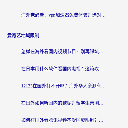
海外党必看：vpn加速器免费体验？选对回国加速器才能无缝刷国内剧玩国服
爱奇艺地域限制
怎样在海外看国内视频节目？别再踩坑！留学生和海外华人的专属解决方案
在日本用什么软件看国内电视？这篇攻略帮你告别地域限制
12123在国外打不开吗？海外华人亲测有效的回国加速方案
在国外如何听国内的歌呢？留学生亲测有效的回国加速方案
如何在国外看腾讯视频不受区域限制？留学生亲测有效的回国加速指南