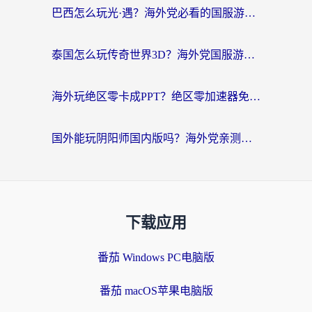
巴西怎么玩光·遇？海外党必看的国服游戏加速器选择指南（附3款热门游戏实测）
泰国怎么玩传奇世界3D？海外党国服游戏加速终极指南（附非洲欧洲热门游戏解决方案）
海外玩绝区零卡成PPT？绝区零加速器免费的推荐+实用技巧，附墨西哥玩谁是卧底美国玩和平精英攻略
国外能玩阴阳师国内版吗？海外党亲测有效的国服游戏加速指南
下载应用
番茄 Windows PC电脑版
番茄 macOS苹果电脑版