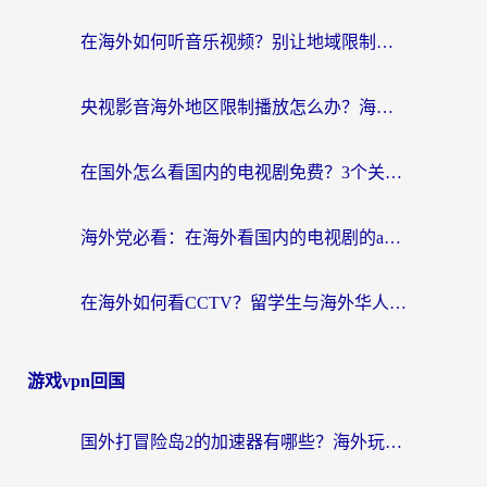
在海外如何听音乐视频？别让地域限制挡住你的华语旋律
央视影音海外地区限制播放怎么办？海外华人必看的追剧自由指南
在国外怎么看国内的电视剧免费？3个关键步骤+1款靠谱加速器帮你搞定
海外党必看：在海外看国内的电视剧的app选对了吗？3步解决地域限制烦恼
在海外如何看CCTV？留学生与海外华人的实用回国加速指南
游戏vpn回国
国外打冒险岛2的加速器有哪些？海外玩家国服畅玩全攻略（附实测推荐）