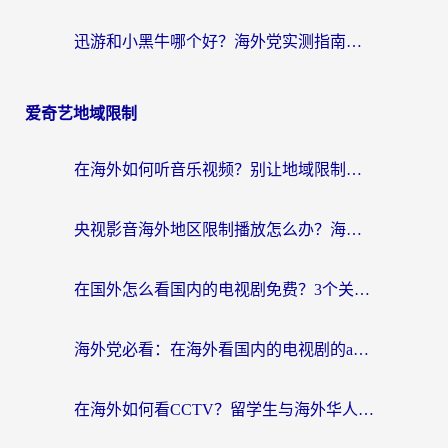
迅游和小黑牛哪个好？海外党实测指南，选对中国地址加速器才能无缝刷国内资源
爱奇艺地域限制
在海外如何听音乐视频？别让地域限制挡住你的华语旋律
央视影音海外地区限制播放怎么办？海外华人必看的追剧自由指南
在国外怎么看国内的电视剧免费？3个关键步骤+1款靠谱加速器帮你搞定
海外党必看：在海外看国内的电视剧的app选对了吗？3步解决地域限制烦恼
在海外如何看CCTV？留学生与海外华人的实用回国加速指南