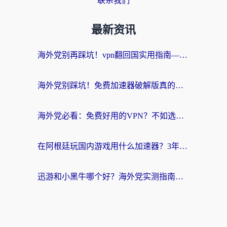
联系我们
最新资讯
海外党别再踩坑！vpn翻回国实用指南——选对加速器，国内资源无缝用
海外党别踩坑！免费加速器破解版真的能用？教你无缝访问国内资源的正确姿势
海外党必看：免费好用的VPN？不如选对转国内加速器实现无缝追剧
在阿根廷玩国内游戏用什么加速器？3年海外党亲测实用指南
迅游和小黑牛哪个好？海外党实测指南，选对中国地址加速器才能无缝刷国内资源