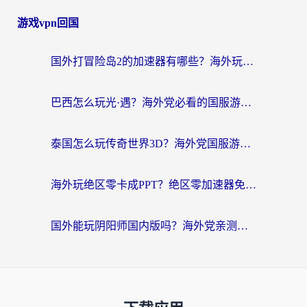
游戏vpn回国
国外打冒险岛2的加速器有哪些？海外玩家国服畅玩全攻略（附实测推荐）
巴西怎么玩光·遇？海外党必看的国服游戏加速器选择指南（附3款热门游戏实测）
泰国怎么玩传奇世界3D？海外党国服游戏加速终极指南（附非洲欧洲热门游戏解决方案）
海外玩绝区零卡成PPT？绝区零加速器免费的推荐+实用技巧，附墨西哥玩谁是卧底美国玩和平精英攻略
国外能玩阴阳师国内版吗？海外党亲测有效的国服游戏加速指南