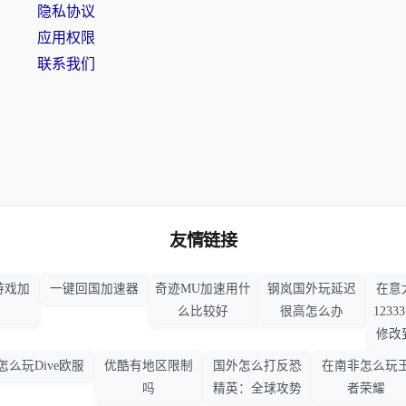
隐私协议
应用权限
联系我们
友情链接
游戏加
一键回国加速器
奇迹MU加速用什
钢岚国外玩延迟
在意
么比较好
很高怎么办
123
修改
怎么玩Dive欧服
优酷有地区限制
国外怎么打反恐
在南非怎么玩
吗
精英：全球攻势
者荣耀