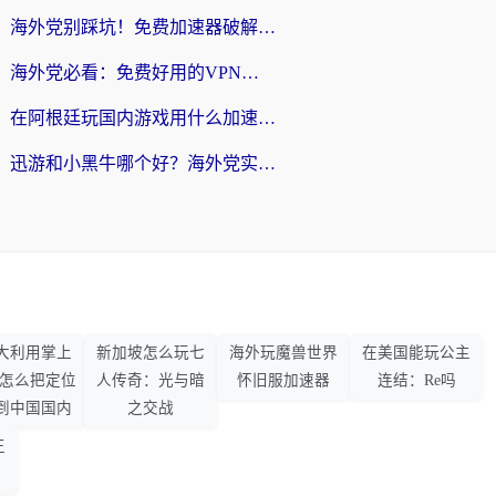
海外党别踩坑！免费加速器破解版真的能用？教你无缝访问国内资源的正确姿势
海外党必看：免费好用的VPN？不如选对转国内加速器实现无缝追剧
在阿根廷玩国内游戏用什么加速器？3年海外党亲测实用指南
迅游和小黑牛哪个好？海外党实测指南，选对中国地址加速器才能无缝刷国内资源
大利用掌上
新加坡怎么玩七
海外玩魔兽世界
在美国能玩公主
33怎么把定位
人传奇：光与暗
怀旧服加速器
连结：Re吗
到中国国内
之交战
王