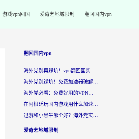
游戏vpn回国
爱奇艺地域限制
翻回国内vpn
翻回国内vpn
海外党别再踩坑！vpn翻回国实用指南——选对加速器，国内资源无缝用
海外党别踩坑！免费加速器破解版真的能用？教你无缝访问国内资源的正确姿势
海外党必看：免费好用的VPN？不如选对转国内加速器实现无缝追剧
在阿根廷玩国内游戏用什么加速器？3年海外党亲测实用指南
迅游和小黑牛哪个好？海外党实测指南，选对中国地址加速器才能无缝刷国内资源
爱奇艺地域限制