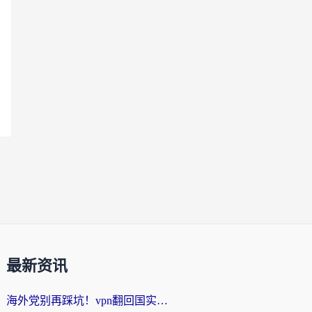
最新资讯
海外党别再踩坑！vpn翻回国实用指南——选对加速器，国内资源无缝用