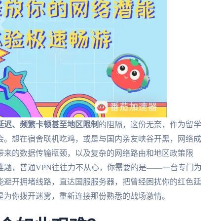
延迟、频繁卡顿甚至地区限制
的阻隔，这份无奈，作为留学
会。想在宿舍联机吃鸡，或是与国内亲友峡谷开黑，网络成
带来的数据传输瓶颈，以及复杂的网络路由和地区政策限
难题，普通VPN往往力不从心，你需要的是——一台专门为
能避开拥堵线路，直达国服服务器，把曾经困扰你的红色延
是为你拨开迷雾，重新连接那份熟悉的战场激情。