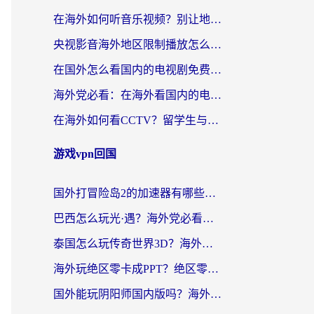
在海外如何听音乐视频？别让地域限制挡住你的华语旋律
央视影音海外地区限制播放怎么办？海外华人必看的追剧自由指南
在国外怎么看国内的电视剧免费？3个关键步骤+1款靠谱加速器帮你搞定
海外党必看：在海外看国内的电视剧的app选对了吗？3步解决地域限制烦恼
在海外如何看CCTV？留学生与海外华人的实用回国加速指南
游戏vpn回国
国外打冒险岛2的加速器有哪些？海外玩家国服畅玩全攻略（附实测推荐）
巴西怎么玩光·遇？海外党必看的国服游戏加速器选择指南（附3款热门游戏实测）
泰国怎么玩传奇世界3D？海外党国服游戏加速终极指南（附非洲欧洲热门游戏解决方案）
海外玩绝区零卡成PPT？绝区零加速器免费的推荐+实用技巧，附墨西哥玩谁是卧底美国玩和平精英攻略
国外能玩阴阳师国内版吗？海外党亲测有效的国服游戏加速指南