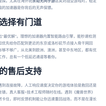
窥探。尤其在海外玩
永劫无间手游
这类对战型游戏时，稳定
输的加速器是你背后的无声保镖。
选择有门道
“最优解”。理想的加速器内置智能路由引擎，能秒速检测
如优先给你匹配到更近的东京或洛杉矶节点接入骨干网回
布够不够广，从北美到欧洲、澳洲，甚至中东地区，都有优
工作，总有一个低延迟通道等着你。
的售后支持
遇到连接故障，人工响应速度决定你的游戏体验是救回还是
坐镇，真人客服+技术工程师随时在线。遇到《魔兽世界》
然卡住，即时反馈机制能让你迅速重回战场，而不是在漫长