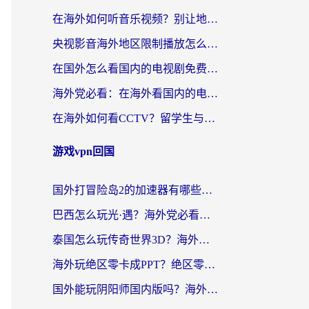
在海外如何听音乐视频？别让地域限制挡住你的华语旋律
央视影音海外地区限制播放怎么办？海外华人必看的追剧自由指南
在国外怎么看国内的电视剧免费？3个关键步骤+1款靠谱加速器帮你搞定
海外党必看：在海外看国内的电视剧的app选对了吗？3步解决地域限制烦恼
在海外如何看CCTV？留学生与海外华人的实用回国加速指南
游戏vpn回国
国外打冒险岛2的加速器有哪些？海外玩家国服畅玩全攻略（附实测推荐）
巴西怎么玩光·遇？海外党必看的国服游戏加速器选择指南（附3款热门游戏实测）
泰国怎么玩传奇世界3D？海外党国服游戏加速终极指南（附非洲欧洲热门游戏解决方案）
海外玩绝区零卡成PPT？绝区零加速器免费的推荐+实用技巧，附墨西哥玩谁是卧底美国玩和平精英攻略
国外能玩阴阳师国内版吗？海外党亲测有效的国服游戏加速指南