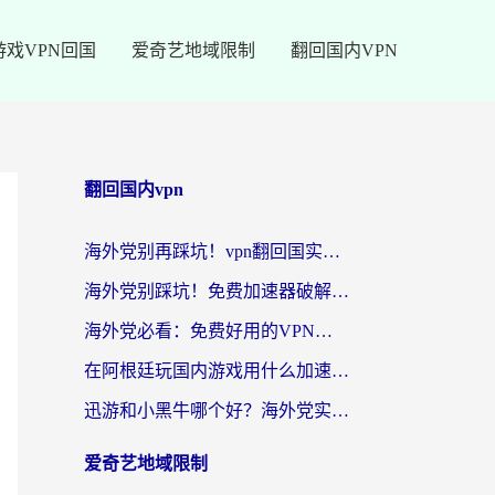
游戏VPN回国
爱奇艺地域限制
翻回国内VPN
翻回国内vpn
海外党别再踩坑！vpn翻回国实用指南——选对加速器，国内资源无缝用
海外党别踩坑！免费加速器破解版真的能用？教你无缝访问国内资源的正确姿势
海外党必看：免费好用的VPN？不如选对转国内加速器实现无缝追剧
在阿根廷玩国内游戏用什么加速器？3年海外党亲测实用指南
迅游和小黑牛哪个好？海外党实测指南，选对中国地址加速器才能无缝刷国内资源
爱奇艺地域限制