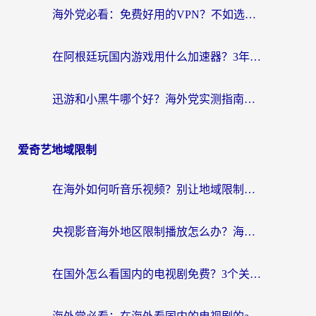
海外党必看：免费好用的VPN？不如选对转国内加速器实现无缝追剧
在阿根廷玩国内游戏用什么加速器？3年海外党亲测实用指南
迅游和小黑牛哪个好？海外党实测指南，选对中国地址加速器才能无缝刷国内资源
爱奇艺地域限制
在海外如何听音乐视频？别让地域限制挡住你的华语旋律
央视影音海外地区限制播放怎么办？海外华人必看的追剧自由指南
在国外怎么看国内的电视剧免费？3个关键步骤+1款靠谱加速器帮你搞定