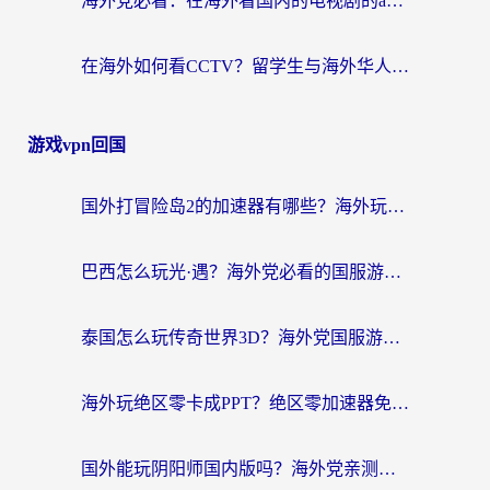
海外党必看：在海外看国内的电视剧的app选对了吗？3步解决地域限制烦恼
在海外如何看CCTV？留学生与海外华人的实用回国加速指南
游戏vpn回国
国外打冒险岛2的加速器有哪些？海外玩家国服畅玩全攻略（附实测推荐）
巴西怎么玩光·遇？海外党必看的国服游戏加速器选择指南（附3款热门游戏实测）
泰国怎么玩传奇世界3D？海外党国服游戏加速终极指南（附非洲欧洲热门游戏解决方案）
海外玩绝区零卡成PPT？绝区零加速器免费的推荐+实用技巧，附墨西哥玩谁是卧底美国玩和平精英攻略
国外能玩阴阳师国内版吗？海外党亲测有效的国服游戏加速指南