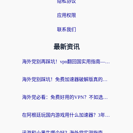
隐私协议
应用权限
联系我们
最新资讯
海外党别再踩坑！vpn翻回国实用指南——选对加速器，国内资源无缝用
海外党别踩坑！免费加速器破解版真的能用？教你无缝访问国内资源的正确姿势
海外党必看：免费好用的VPN？不如选对转国内加速器实现无缝追剧
在阿根廷玩国内游戏用什么加速器？3年海外党亲测实用指南
迅游和小黑牛哪个好？海外党实测指南，选对中国地址加速器才能无缝刷国内资源