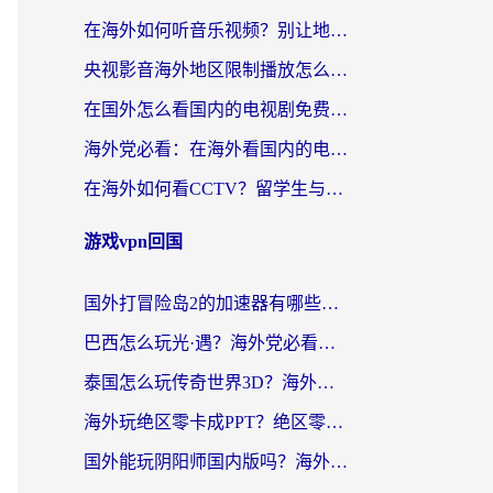
在海外如何听音乐视频？别让地域限制挡住你的华语旋律
央视影音海外地区限制播放怎么办？海外华人必看的追剧自由指南
在国外怎么看国内的电视剧免费？3个关键步骤+1款靠谱加速器帮你搞定
海外党必看：在海外看国内的电视剧的app选对了吗？3步解决地域限制烦恼
在海外如何看CCTV？留学生与海外华人的实用回国加速指南
游戏vpn回国
国外打冒险岛2的加速器有哪些？海外玩家国服畅玩全攻略（附实测推荐）
巴西怎么玩光·遇？海外党必看的国服游戏加速器选择指南（附3款热门游戏实测）
泰国怎么玩传奇世界3D？海外党国服游戏加速终极指南（附非洲欧洲热门游戏解决方案）
海外玩绝区零卡成PPT？绝区零加速器免费的推荐+实用技巧，附墨西哥玩谁是卧底美国玩和平精英攻略
国外能玩阴阳师国内版吗？海外党亲测有效的国服游戏加速指南