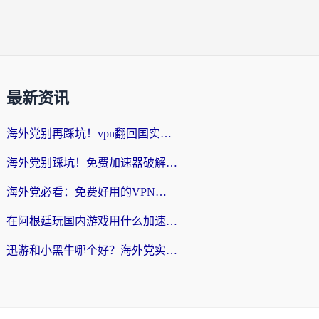
最新资讯
海外党别再踩坑！vpn翻回国实用指南——选对加速器，国内资源无缝用
海外党别踩坑！免费加速器破解版真的能用？教你无缝访问国内资源的正确姿势
海外党必看：免费好用的VPN？不如选对转国内加速器实现无缝追剧
在阿根廷玩国内游戏用什么加速器？3年海外党亲测实用指南
迅游和小黑牛哪个好？海外党实测指南，选对中国地址加速器才能无缝刷国内资源