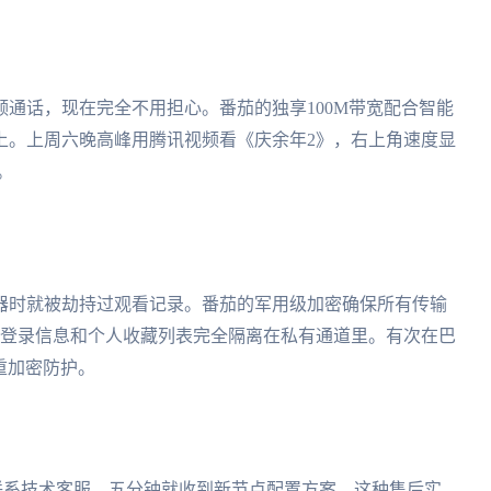
通话，现在完全不用担心。番茄的独享100M带宽配合智能
上。上周六晚高峰用腾讯视频看《庆余年2》，右上角速度显
。
器时就被劫持过观看记录。番茄的军用级加密确保所有传输
的登录信息和个人收藏列表完全隔离在私有通道里。有次在巴
重加密防护。
联系技术客服，五分钟就收到新节点配置方案。这种售后实