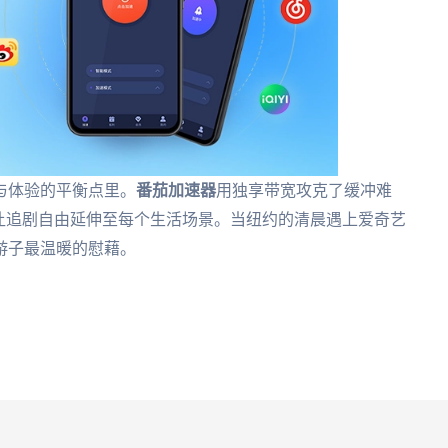
与体验的平衡点里。
番茄加速器
用独享带宽攻克了缓冲难
让追剧自由延伸至每个生活场景。当纽约的清晨遇上爱奇艺
游子最温暖的慰藉。