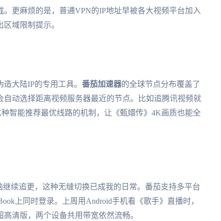
。更麻烦的是，普通VPN的IP地址早被各大视频平台加入
出区域限制提示。
造大陆IP的专用工具。
番茄加速器
的全球节点分布覆盖了
会自动选择距离视频服务器最近的节点。比如追腾讯视频就
这种智能推荐最优线路的机制，让《甄嬛传》4K画质也能全
ws电脑继续追更，这种无缝切换已成我的日常。番茄支持多平台
ook上同时登录。上周用Android手机看《歌手》直播时，
超高清版，两个设备共用带宽依然流畅。