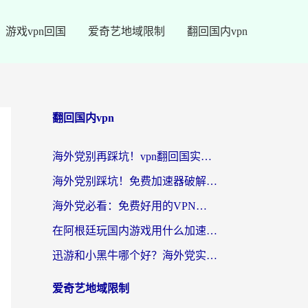
游戏vpn回国
爱奇艺地域限制
翻回国内vpn
翻回国内vpn
海外党别再踩坑！vpn翻回国实用指南——选对加速器，国内资源无缝用
海外党别踩坑！免费加速器破解版真的能用？教你无缝访问国内资源的正确姿势
海外党必看：免费好用的VPN？不如选对转国内加速器实现无缝追剧
在阿根廷玩国内游戏用什么加速器？3年海外党亲测实用指南
迅游和小黑牛哪个好？海外党实测指南，选对中国地址加速器才能无缝刷国内资源
爱奇艺地域限制