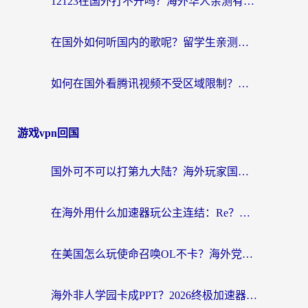
12123在国外打不开吗？海外华人亲测有效的回国加速方案
在国外如何听国内的歌呢？留学生亲测有效的回国加速方案
如何在国外看腾讯视频不受区域限制？留学生亲测有效的回国加速指南
游戏vpn回国
国外可不可以打第九大陆？海外玩家国服畅玩终极指南（附3大热门游戏解决妙招）
在海外用什么加速器玩公主连结：Re？老玩家亲测的稳定方案来了
在美国怎么玩使命召唤OL不卡？海外党亲测有效的国服游戏加速器指南
海外非人学园卡成PPT？2026终极加速器指南：从暗区突围到王国纪元，一篇搞定