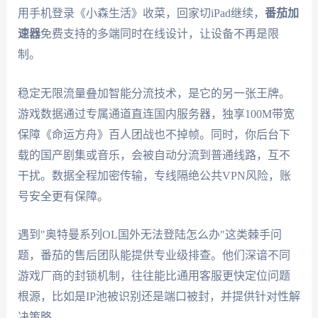
用手机登录《小森生活》收菜，回家切iPad继续，
番茄加
速器
免费支持的多端同时在线设计，让设备不再是限
制。
稳定无限流量叠加智能分流技术，是它的另一张王牌。
游戏数据通过专属通道直连国内服务器，独享100M带宽
保障《命运方舟》百人团战也不掉帧。同时，你后台下
载的国产剧集或音乐，会被自动分流到普通线路，互不
干扰。数据全程加密传输，专线隔绝公共VPN风险，账
号安全更有保障。
遇到"奥特曼系列OL国外无法登陆怎么办"这类棘手问
题，番茄的售后团队能提供专业级排查。他们深谙不同
游戏厂商的封锁机制，往往能比通用客服更快定位问题
根源，比如是IP池被识别还是端口被封，并提供针对性解
决策略。