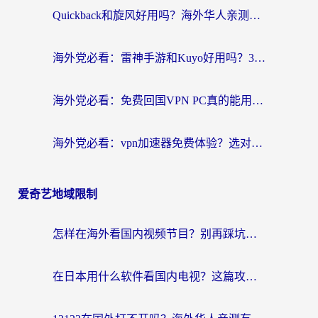
Quickback和旋风好用吗？海外华人亲测：选对回国加速器才能无缝看央视5
海外党必看：雷神手游和Kuyo好用吗？3款回国加速器实测+避坑指南
海外党必看：免费回国VPN PC真的能用？附国内高速VPN选择全攻略
海外党必看：vpn加速器免费体验？选对回国加速器才能无缝刷国内剧玩国服
爱奇艺地域限制
怎样在海外看国内视频节目？别再踩坑！留学生和海外华人的专属解决方案
在日本用什么软件看国内电视？这篇攻略帮你告别地域限制