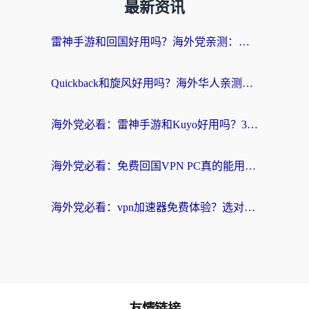
最新资讯
雷神手游和回国好用吗？海外党亲测：选对加速器才能无缝刷剧打游戏
Quickback和旋风好用吗？海外华人亲测：选对回国加速器才能无缝看央视5
海外党必看：雷神手游和Kuyo好用吗？3款回国加速器实测+避坑指南
海外党必看：免费回国VPN PC真的能用？附国内高速VPN选择全攻略
海外党必看：vpn加速器免费体验？选对回国加速器才能无缝刷国内剧玩国服