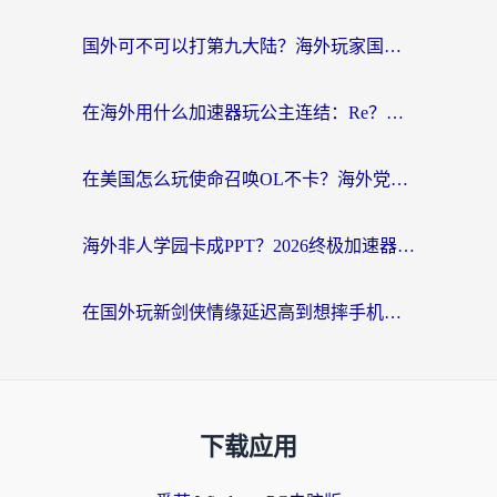
国外可不可以打第九大陆？海外玩家国服畅玩终极指南（附3大热门游戏解决妙招）
在海外用什么加速器玩公主连结：Re？老玩家亲测的稳定方案来了
在美国怎么玩使命召唤OL不卡？海外党亲测有效的国服游戏加速器指南
海外非人学园卡成PPT？2026终极加速器指南：从暗区突围到王国纪元，一篇搞定
在国外玩新剑侠情缘延迟高到想摔手机？海外玩家亲测有效的加速器选择指南
下载应用