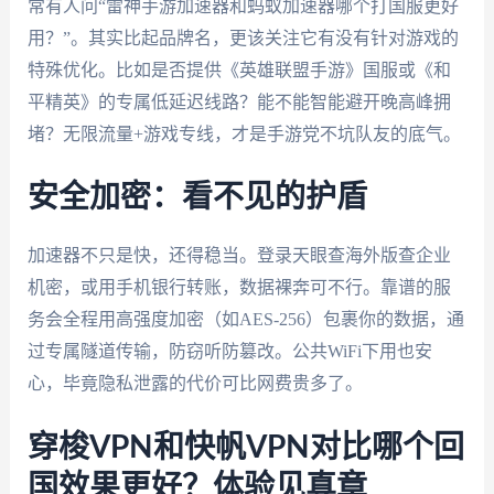
常有人问“雷神手游加速器和蚂蚁加速器哪个打国服更好
用？”。其实比起品牌名，更该关注它有没有针对游戏的
特殊优化。比如是否提供《英雄联盟手游》国服或《和
平精英》的专属低延迟线路？能不能智能避开晚高峰拥
堵？无限流量+游戏专线，才是手游党不坑队友的底气。
安全加密：看不见的护盾
加速器不只是快，还得稳当。登录天眼查海外版查企业
机密，或用手机银行转账，数据裸奔可不行。靠谱的服
务会全程用高强度加密（如AES-256）包裹你的数据，通
过专属隧道传输，防窃听防篡改。公共WiFi下用也安
心，毕竟隐私泄露的代价可比网费贵多了。
穿梭VPN和快帆VPN对比哪个回
国效果更好？体验见真章