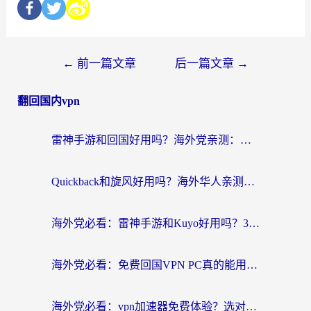
←
前一篇文章
后一篇文章
→
翻回国内vpn
雷神手游和回国好用吗？海外党亲测：选对加速器才能无缝刷剧打游戏
Quickback和旋风好用吗？海外华人亲测：选对回国加速器才能无缝看央视5
海外党必看：雷神手游和Kuyo好用吗？3款回国加速器实测+避坑指南
海外党必看：免费回国VPN PC真的能用？附国内高速VPN选择全攻略
海外党必看：vpn加速器免费体验？选对回国加速器才能无缝刷国内剧玩国服